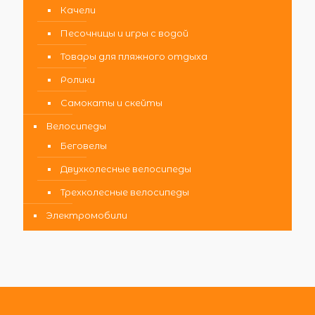
Качели
Песочницы и игры с водой
Товары для пляжного отдыха
Ролики
Самокаты и скейты
Велосипеды
Беговелы
Двухколесные велосипеды
Трехколесные велосипеды
Электромобили