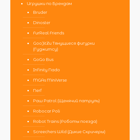
Игрушки по Брендам
Bruder
Dinoster
FurReal Friends
GooJitZu Тянущиеся фигурки
(Гуджитсу)
GoGo Bus
Infinity Nado
MGAs MiniVerse
Nerf
Paw Patrol (Щенячий патруль)
Robocar Poli
Robot Trains (Роботы поезда)
Screechers Wild (Дикие Скричеры)