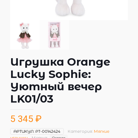
Игрушка Orange
Lucky Sophie:
Уютный вечер
LK01/03
5 345
₽
АРТИКУЛ:
РТ-00142424
Категория:
Мягкие
игрушки
Метка:
Orange