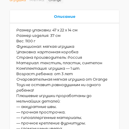
Описание
Размер упаковки: 47 х 22 х 14 см
Размер изделия: 37 см
Вес: 1100 г
Функционал: мягкая игрушка
Упаковка: картонная коробка
Страна производитель: Россия
Материал: текстиль, пластик, синтепон
Комплектация: игрушка — 1 шт.
Возраст ребенка: от 3 лет
Очаровательная мягкая игрушка от Orange
Toys не оставит равнодушным ни одного
ребёнка!
Плюшевые игрушки проработаны до
мельчайших деталей:
— аккуратные швы;
— прочная прострочка;
— гипоаллергенные материалы;
— прочное крепление фурнитуры;
— гармоничные цвета;