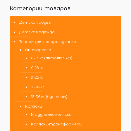
Категории товаров
Детская обувь
Детская одежда
Товары для новорожденных
Автокресла
0-13 кг (автолюльки)
0-18 кг
9-25 кг
9-36 кг
15-36 кг (бустеры)
Коляски
Модульные коляски
Коляски-трансформеры