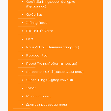
GooJitZu Тянущиеся фигурки
(Гуджитсу)
GoGo Bus
Infinity Nado
MGAs MiniVerse
Nerf
Paw Patrol (Щенячий патруль)
Robocar Poli
Robot Trains (Роботы поезда)
Screechers Wild (Дикие Скричеры)
Super Wings (Супер крылья)
Tobot
Мой питомец
Другие производители