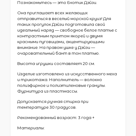
Познакомьтесь — это Енотик Дэйзи.
Она приглашает всех желающих
отправиться в веселый морской круиз! Для
таких прогулок Дэйзи подготовила свой
идеальный наряд — свободное белое платье с
контрастным принтом якорей и двумя
красными пуговицами, акцентирующими
внимание. На правом ушке у Дэйзи —
очаровательный бант в тон платью.
Высота игрушки составляет 20 см.
Изделие изготовлено из искусственного меха
и трикотажа. Наполнитель — волокно
полиэфирное и полиэтиленовые гранулы.
Фурнитура из пластмассы.
Допускается ручная стирка при
температуре 30 градусов.
Рекомендованный возраст: 3 года +
Материалы: