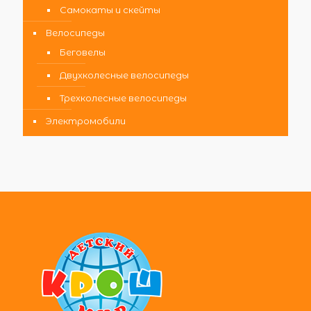
Самокаты и скейты
Велосипеды
Беговелы
Двухколесные велосипеды
Трехколесные велосипеды
Электромобили