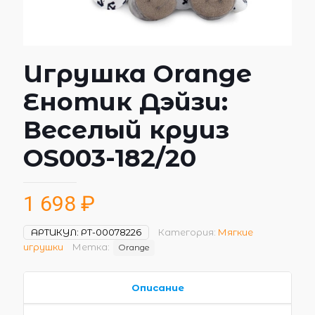
Игрушка Orange
Енотик Дэйзи:
Веселый круиз
OS003-182/20
1 698
₽
АРТИКУЛ:
РТ-00078226
Категория:
Мягкие
игрушки
Метка:
Orange
Описание