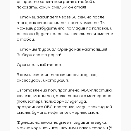
он просто хочет поиграть с тобой и
показать, каким смелым он стал!
Питомец засыпает через 30 секунд после
того, как вы закончите играть вместе. Ты
можешь разбудить его, погладив по головке, и
он снова будет полон сил веселиться вместе
с тобой.
Питомцы Фурриал Френдс как настоящие!
Выбери своего друга!
Оригинальный товар.
В комплекте: интерактивная игрушка,
аксессуары, инструкция.
Изготовлен из полипропилена, АБС-пластика,
железа, магнитов, текстильного материала
(полиэстер), полиформальдегида,
прозрачного АБС-пластика, меди, эпоксидной
смолы, бумаги, нефтеполимерных смол.
Функциональность: умеет издавать звуки,
можно кормить игрушечными лакомствами (5