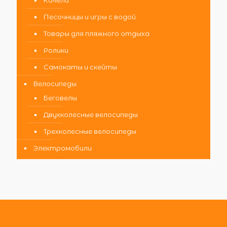
Качели
Песочницы и игры с водой
Товары для пляжного отдыха
Ролики
Самокаты и скейты
Велосипеды
Беговелы
Двухколесные велосипеды
Трехколесные велосипеды
Электромобили