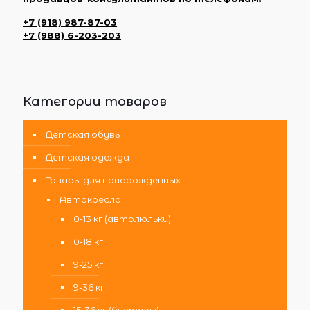
+7 (918) 987-87-03
+7 (988) 6-203-203
Категории товаров
Детская обувь
Детская одежда
Товары для новорожденных
Автокресла
0-13 кг (автолюльки)
0-18 кг
9-25 кг
9-36 кг