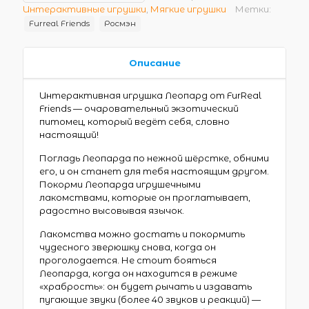
Интерактивные игрушки
,
Мягкие игрушки
Метки:
Furreal Friends
Росмэн
Описание
Интерактивная игрушка Леопард от FurReal
Friends — очаровательный экзотический
питомец, который ведёт себя, словно
настоящий!
Погладь Леопарда по нежной шёрстке, обними
его, и он станет для тебя настоящим другом.
Покорми Леопарда игрушечными
лакомствами, которые он проглатывает,
радостно высовывая язычок.
Лакомства можно достать и покормить
чудесного зверюшку снова, когда он
проголодается. Не стоит бояться
Леопарда, когда он находится в режиме
«храбрость»: он будет рычать и издавать
пугающие звуки (более 40 звуков и реакций) —