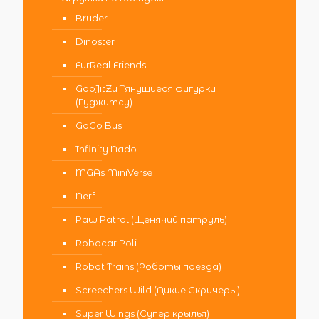
Bruder
Dinoster
FurReal Friends
GooJitZu Тянущиеся фигурки
(Гуджитсу)
GoGo Bus
Infinity Nado
MGAs MiniVerse
Nerf
Paw Patrol (Щенячий патруль)
Robocar Poli
Robot Trains (Роботы поезда)
Screechers Wild (Дикие Скричеры)
Super Wings (Супер крылья)