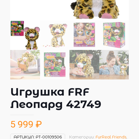
Игрушка FRF
Леопард 42749
5 999
₽
АРТИКУЛ:
РТ-00109506
Категории:
FurReal Friends
,