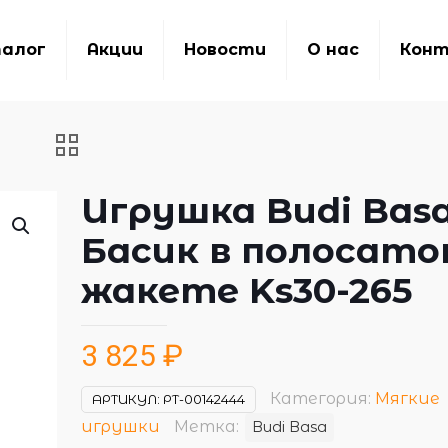
алог
Акции
Новости
О нас
Кон
Игрушка Budi Bas
Басик в полосато
жакете Ks30-265
3 825
₽
Категория:
Мягкие
АРТИКУЛ:
РТ-00142444
игрушки
Метка:
Budi Basa