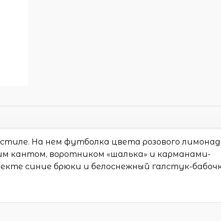
стиле. На нем футболка цвета розового лимонад
м кантом, воротником «шалька» и карманами-
лекте синие брюки и белоснежный галстук-бабочк