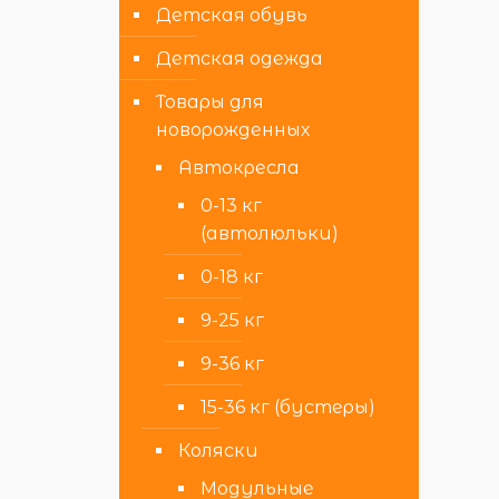
Детская обувь
Детская одежда
Товары для
новорожденных
Автокресла
0-13 кг
(автолюльки)
0-18 кг
9-25 кг
9-36 кг
15-36 кг (бустеры)
Коляски
Модульные