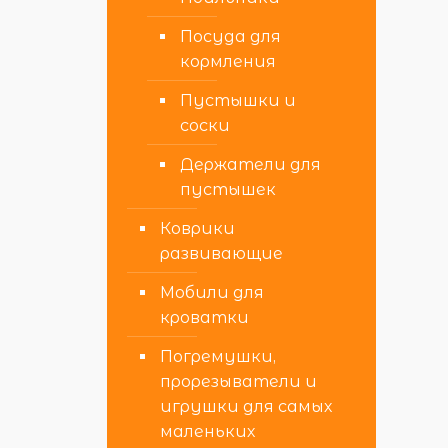
Посуда для
кормления
Пустышки и
соски
Держатели для
пустышек
Коврики
развивающие
Мобили для
кроватки
Погремушки,
прорезыватели и
игрушки для самых
маленьких