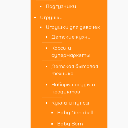
Подгузники
Игрушки
Игрушки для девочек
Детские кухни
Кассы и
супермаркеты
Детская бытовая
техника
Наборы посуды и
продуктов
Куклы и пупсы
Baby Annabell
Baby Born