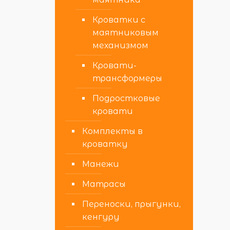
Кроватки с
маятниковым
механизмом
Кровати-
трансформеры
Подростковые
кровати
Комплекты в
кроватку
Манежи
Матрасы
Переноски, прыгунки,
кенгуру