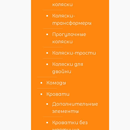
коляски
Коляски-
трансформеры
Прогулочные
коляски
Коляски-трости
Коляски для
двойни
Комоды
Кровати
Дополнительные
элементы
Кроватки без
маятника