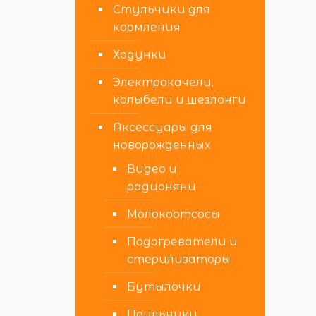
Стульчики для
кормления
Ходунки
Электрокачели,
колыбели и шезлонги
Аксессуары для
новорожденных
Видео и
радионяни
Молокоотсосы
Подогреватели и
стерилизаторы
Бутылочки
Поильники