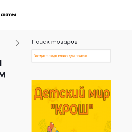
такты
Поиск товаров
a
м