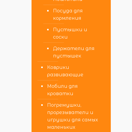
Посуда для
кормления
Пустышки и
соски
Держатели для
пустышек
Коврики
развивающие
Мобили для
кроватки
Погремушки,
прорезыватели и
игрушки для самых
маленьких