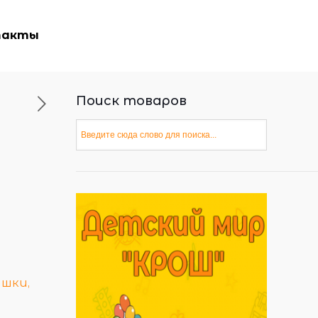
такты
Поиск товаров
шки,