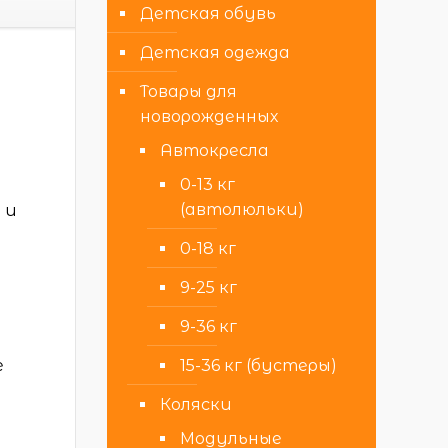
Детская обувь
Детская одежда
Товары для
новорожденных
Автокресла
0-13 кг
(автолюльки)
 и
0-18 кг
9-25 кг
9-36 кг
е
15-36 кг (бустеры)
Коляски
Модульные