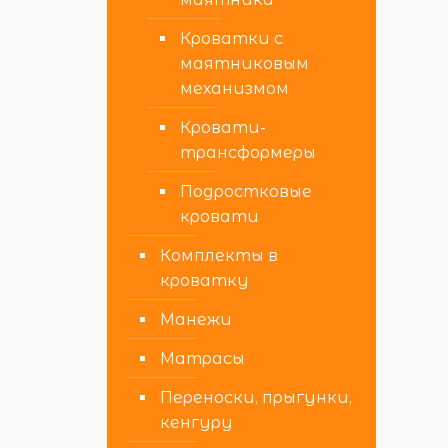
Кроватки с
маятниковым
механизмом
Кровати-
трансформеры
Подростковые
кровати
Комплекты в
кроватку
Манежи
Матрасы
Переноски, прыгунки,
кенгуру