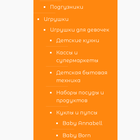
Подгузники
Игрушки
Игрушки для девочек
Детские кухни
Кассы и
супермаркеты
Детская бытовая
техника
Наборы посуды и
продуктов
Куклы и пупсы
Baby Annabell
Baby Born