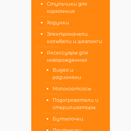
Стульчики для
кормления
Ходунки
Электрокачели,
колыбели и шезлонги
Аксессуары для
новорожденных
Видео и
радионяни
Молокоотсосы
Подогреватели и
стерилизаторы
Бутылочки
Поильники