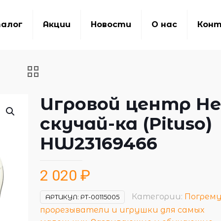
алог
Акции
Новости
О нас
Кон
Игровой центр Не
скучай-ка (Pituso)
HW23169466
2 020
₽
Категории:
Погрему
АРТИКУЛ:
РТ-00115005
прорезыватели и игрушки для самых