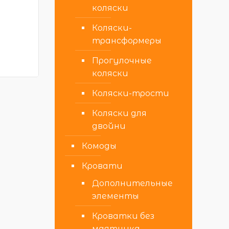
коляски
Коляски-
трансформеры
Прогулочные
коляски
Коляски-трости
Коляски для
двойни
Комоды
Кровати
Дополнительные
элементы
Кроватки без
маятника