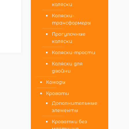
коляски
6
Коляски-
трансформеры
Прогулочные
коляски
Коляски-трости
Коляски для
двойни
Комоды
Кровати
Дополнительные
элементы
Кроватки без
маятника