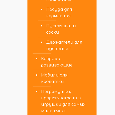
Посуда для
кормления
Пустышки и
соски
Держатели для
пустышек
Коврики
развивающие
Мобили для
кроватки
Погремушки,
прорезыватели и
игрушки для самых
маленьких