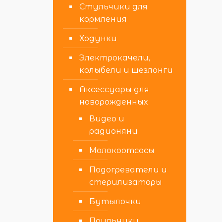
Стульчики для
кормления
Ходунки
Электрокачели,
колыбели и шезлонги
Аксессуары для
новорожденных
Видео и
радионяни
Молокоотсосы
Подогреватели и
стерилизаторы
Бутылочки
Поильники