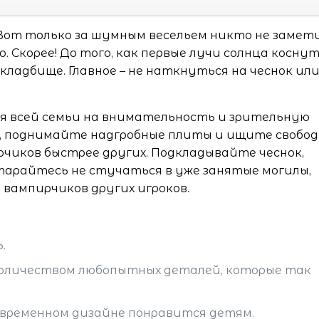
 Вот только за шумным весельем никто не замети
о. Скорее! До того, как первые лучи солнца косну
кладбище. Главное – не наткнуться на чеснок ил
ля всей семьи на внимательность и зрительную
, поднимайте надгробные плиты и ищите свобо
рчиков быстрее других. Подкладывайте чеснок,
арайтесь не стучаться в уже занятые могилы,
вампирчиков других игроков.
.
 количеством любопытных деталей, которые так
современном дизайне понравится детям.