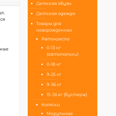
Детская обувь
л,
Детская одежда
тся
Товары для
и
новорожденных
Автокресла
0-13 кг
дные
(автолюльки)
0-18 кг
9-25 кг
9-36 кг
15-36 кг (бустеры)
Коляски
Модульные