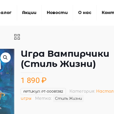
алог
Акции
Новости
О нас
Кон
Игра Вампирчики
(Стиль Жизни)
1 890
₽
Категория:
Настол
АРТИКУЛ:
РТ-00081382
игры
Метка:
Стиль Жизни