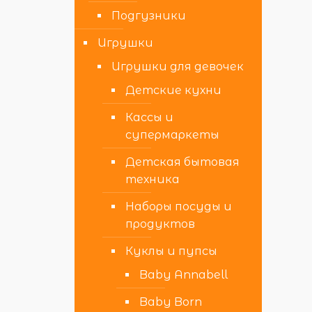
Подгузники
Игрушки
Игрушки для девочек
Детские кухни
Кассы и
супермаркеты
Детская бытовая
техника
Наборы посуды и
продуктов
Куклы и пупсы
Baby Annabell
Baby Born