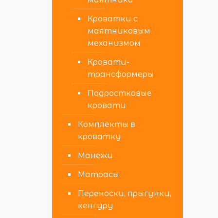
Кроватки с
маятниковым
механизмом
Кровати-
трансформеры
Подростковые
кровати
Комплекты в
кроватку
Манежи
Матрасы
Переноски, прыгунки,
кенгуру