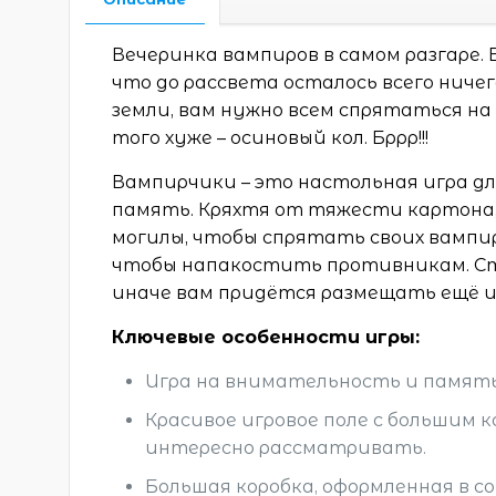
Вечеринка вампиров в самом разгаре.
что до рассвета осталось всего ничег
земли, вам нужно всем спрятаться на 
того хуже – осиновый кол. Бррр!!!
Вампирчики – это настольная игра д
память. Кряхтя от тяжести картона
могилы, чтобы спрятать своих вампи
чтобы напакостить противникам. Ст
иначе вам придётся размещать ещё и 
Ключевые особенности игры:
Игра на внимательность и память
Красивое игровое поле с большим
интересно рассматривать.
Большая коробка, оформленная в 