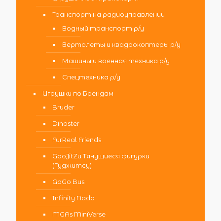
Транспорт на радиоуправлении
Водный транспорт р/у
Вертолеты и квадрокоптеры р/у
Машины и военная техника р/у
Спецтехника р/у
Игрушки по Брендам
Bruder
Dinoster
FurReal Friends
GooJitZu Тянущиеся фигурки
(Гуджитсу)
GoGo Bus
Infinity Nado
MGAs MiniVerse