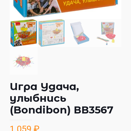
Игра Удача,
улыбнись
(Bondibon) ВВ3567
1 059
₽