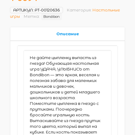
АРТИКУЛ:
РТ-00120636
Категория:
Настольные
игры
Метка:
Bondibon
Описание
Не дайте цыпленку выпасть из
гнезда! Обучающая настольная
игра УДАЧА, УЛЫБНИСЬ от
Bondibon — это яркая, веселая и
полезная забава для маленьких
мальчиков и девочек,
дошкольников и детей младшего
школьного возраста.
Поместите цыпленка в гнездо с
прутиками. Поочередно
бросайте игральную кость.
Вытаскивайте из гнезда прутик
того цвета, который выпал на
кубике. Если кость показывает