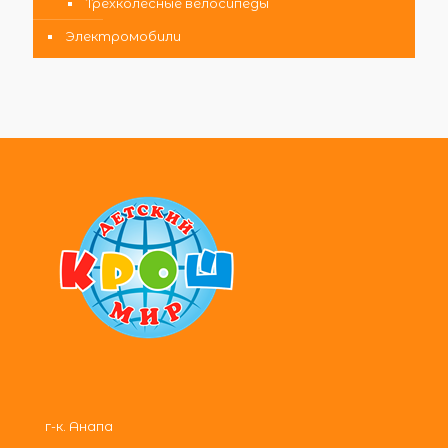
Трехколесные велосипеды
Электромобили
г-к. Анапа