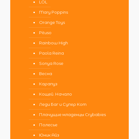
LOL
Mary Poppins
Orange Toys
Pituso
Rainbow High
Paola Reina
Sonya Rose
Весна
Карапуз
Кощей. Начало
Леди Баг и Супер Кот
Плачущие младенцы Crybabies
Полесье
Юник Айз