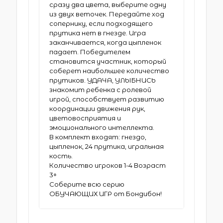
сразу два цвета, выберите одну
из двух веточек. Передайте ход
сопернику, если подходящего
прутика нет в гнезде. Игра
заканчивается, когда цыпленок
падает. Победителем
становится участник, который
соберет наибольшее количество
прутиков. УДАЧА, УЛЫБНИСЬ
знакомит ребенка с ролевой
игрой, способствует развитию
координации движения рук,
цветовосприятия и
эмоционального интеллекта.
В комплект входят: гнездо,
цыпленок, 24 прутика, игральная
кость.
Количество игроков 1-4 Возраст
3+
Соберите всю серию
ОБУЧАЮЩИХ ИГР от Бондибон!