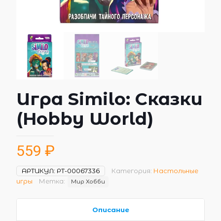
Игра Similo: Сказки
(Hobby World)
559
₽
АРТИКУЛ:
РТ-00067336
Категория:
Настольные
игры
Метка:
Мир Хобби
Описание