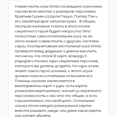
Новая часть игры Similo посвящена сказочным
героям всех мастей и размеров: персонажи
братьев Гримм и Шарля Перро, Питер Пэн и
его заклятый враг капитан Крюк… В общем,
пёстрая компания. Найти в этой толпе
секретного героя будет непросто! Это
полностью самостоятельная игра, но её
легко можно совместить с другими частями
серии. Кооперативная настольная игра Similo
проверит вашу дедукцию и умение мыслить
логически. На столе 12 карт, впереди 5
раундов и только один секретный персонаж,
которого вы должны угадать. Но один из вас
знает, какой герой искомый, и этот игрок
должен помочь остальным отыскать его.
Помощь игрокам заключается в
выкладывании карт с руки: если карта
разыграна вертикально, значит у секретного
персонажа есть с ней что-то общее, а если
горизонтально, то наоборот. Остальные
игроки после каждой разыгранной карты
вместе решают, какую, или даже какие карты
они хотят убрать.