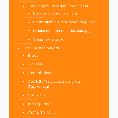
Транспорт на радиоуправлении
Водный транспорт р/у
Вертолеты и квадрокоптеры р/у
Машины и военная техника р/у
Спецтехника р/у
Игрушки по Брендам
Bruder
Dinoster
FurReal Friends
GooJitZu Тянущиеся фигурки
(Гуджитсу)
GoGo Bus
Infinity Nado
MGAs MiniVerse