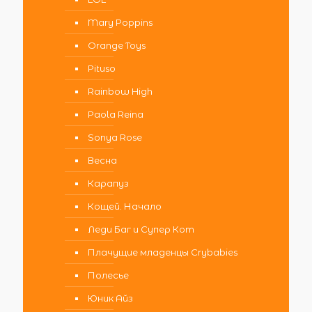
Mary Poppins
Orange Toys
Pituso
Rainbow High
Paola Reina
Sonya Rose
Весна
Карапуз
Кощей. Начало
Леди Баг и Супер Кот
Плачущие младенцы Crybabies
Полесье
Юник Айз