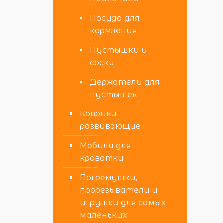
Посуда для
кормления
Пустышки и
соски
Держатели для
пустышек
Коврики
развивающие
Мобили для
кроватки
Погремушки,
прорезыватели и
игрушки для самых
маленьких