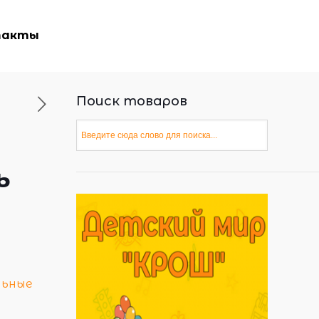
такты
Поиск товаров
ь
льные