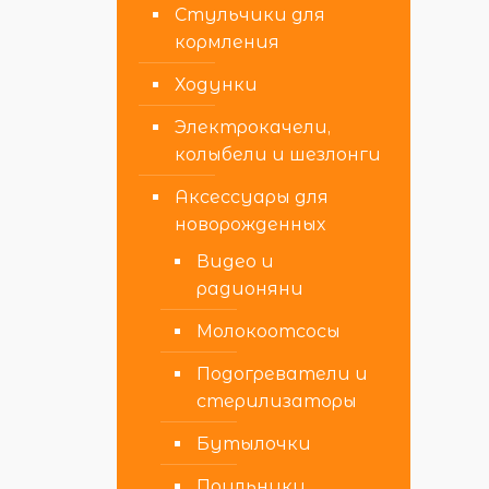
Стульчики для
кормления
Ходунки
Электрокачели,
колыбели и шезлонги
Аксессуары для
новорожденных
Видео и
радионяни
Молокоотсосы
Подогреватели и
стерилизаторы
Бутылочки
Поильники