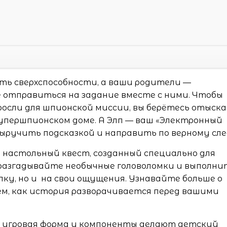
есть сверхспособности, а ваши родители —
 отправиться на задание вместе с ними. Чтобы
росли для шпионской миссии, вы берётесь отыск
упершпионском доме. А Элп — ваш «Электронный
ыручить подсказкой и направить по верному сле
настольный квест, созданный специально для
разгадывайте необычные головоломки и выполни
лку, но и на свои ощущения. Узнавайте больше о
тем, как история разворачивается перед вашими
 игровая форма и компоненты делают детский