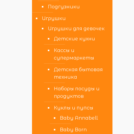
Подгузники
Игрушки
Игрушки для девочек
Детские кухни
Кассы и
супермаркеты
Детская бытовая
техника
Наборы посуды и
продуктов
Куклы и пупсы
Baby Annabell
Baby Born