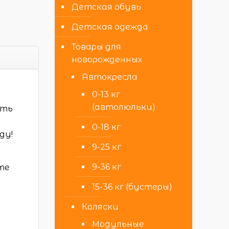
Детская обувь
Детская одежда
Товары для
новорожденных
Автокресла
0-13 кг
(автолюльки)
ать
0-18 кг
ду!
9-25 кг
9-36 кг
те
15-36 кг (бустеры)
Коляски
Модульные