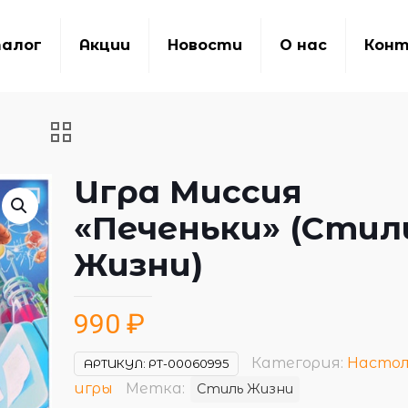
алог
Акции
Новости
О нас
Кон
Игра Миссия
«Печеньки» (Стил
Жизни)
990
₽
Категория:
Насто
АРТИКУЛ:
РТ-00060995
игры
Метка:
Стиль Жизни