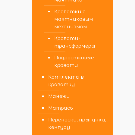
Кроватки с
маятниковым
механизмом
Кровати-
трансформеры
Подростковые
кровати
Комплекты в
кроватку
Манежи
Матрасы
Переноски, прыгунки,
кенгуру