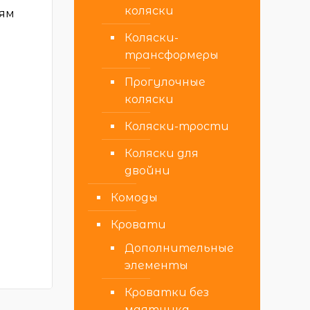
коляски
лям
Коляски-
трансформеры
Прогулочные
коляски
Коляски-трости
Коляски для
двойни
Комоды
Кровати
Дополнительные
элементы
Кроватки без
маятника