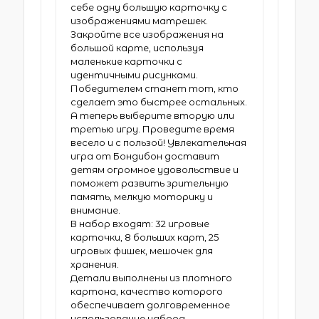
себе одну большую карточку с
изображениями матрешек.
Закройте все изображения на
большой карте, используя
маленькие карточки с
идентичными рисунками.
Победителем станет тот, кто
сделает это быстрее остальных.
А теперь выберите вторую или
третью игру. Проведите время
весело и с пользой! Увлекательная
игра от Бондибон доставит
детям огромное удовольствие и
поможет развить зрительную
память, мелкую моторику и
внимание.
В набор входят: 32 игровые
карточки, 8 больших карт, 25
игровых фишек, мешочек для
хранения.
Детали выполнены из плотного
картона, качество которого
обеспечивает долговременное
использование набора.