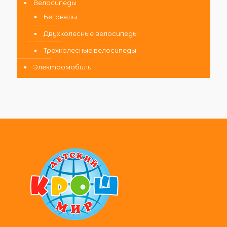
Велосипеды
Беговелы
Двухколесные велосипеды
Трехколесные велосипеды
Электромобили