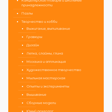
Канцелярские товары и школьные
принадлежности
Пазлы
Творчество и хобби
Выжигание, выпиливание
Гравюры
Дизайн
Лепка, слаймы, глина
Мозаика и аппликация
Художественное творчество
Мыльная мастерская
Опыты и эксперименты
Вышивание
Сборные модели
Юный археолог