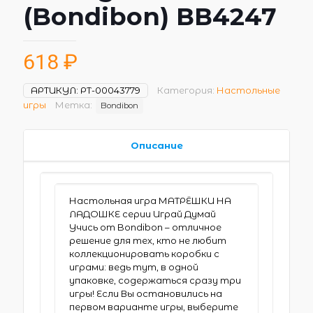
(Bondibon) ВВ4247
618
₽
АРТИКУЛ:
РТ-00043779
Категория:
Настольные
игры
Метка:
Bondibon
Описание
Настольная игра МАТРЁШКИ НА
ЛАДОШКЕ серии Играй Думай
Учись от Bondibon – отличное
решение для тех, кто не любит
коллекционировать коробки с
играми: ведь тут, в одной
упаковке, содержаться сразу три
игры! Если Вы остановились на
первом варианте игры, выберите