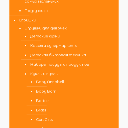
самых маленьких
Подгузники
Игрушки
Игрушки для девочек
Детские кухни
Кассы и супермаркеты
Детская бытовая техника
Наборы посуды и продуктов
Куклы и пупсы
Baby Annabell
Baby Born
Barbie
Bratz
CurliGirls