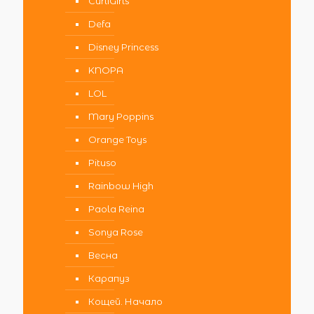
CurliGirls
Defa
Disney Princess
KNOPA
LOL
Mary Poppins
Orange Toys
Pituso
Rainbow High
Paola Reina
Sonya Rose
Весна
Карапуз
Кощей. Начало