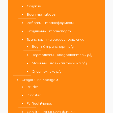
Оружие
Военные наборы
Роботы и трансформеры
Игрушечный транспорт
Транспорт на радиоуправлении
Водный транспорт р/у
Вертолеты и квадрокоптеры р/у
Машины и военная техника р/у
Спецтехника р/у
Игрушки по Брендам
Bruder
Dinoster
FurReal Friends
GooJitZu Тянущиеся фигурки