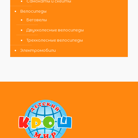
Самокаты и скейты
Велосипеды
Беговелы
Двухколесные велосипеды
Трехколесные велосипеды
Электромобили