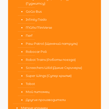
(Гуджитсу)
GoGo Bus
Infinity Nado
MGAs MiniVerse
Nerf
Paw Patrol (Щенячий патруль)
Robocar Poli
Robot Trains (Роботы поезда)
Screechers Wild (Дикие Скричеры)
Super Wings (Супер крылья)
Tobot
Мой питомец
Другие производители
Мягкие игрушки