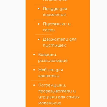
Посуда для
кормления
Пустышки и
соски
Держатели для
пустышек
Коврики
развивающие
Мобили для
кроватки
Погремушки,
прорезыватели и
игрушки для самых
маленьких