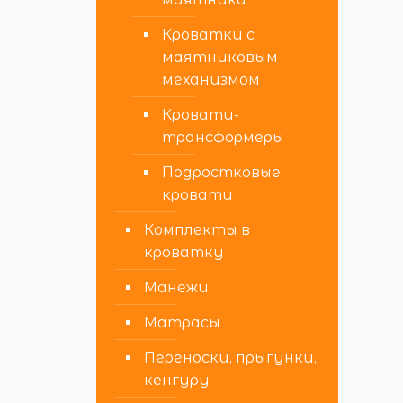
Кроватки с
маятниковым
механизмом
Кровати-
трансформеры
Подростковые
кровати
Комплекты в
кроватку
Манежи
Матрасы
Переноски, прыгунки,
кенгуру