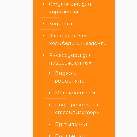
Стульчики для
кормления
Ходунки
Электрокачели,
колыбели и шезлонги
Аксессуары для
новорожденных
Видео и
радионяни
Молокоотсосы
Подогреватели и
стерилизаторы
Бутылочки
Поильники