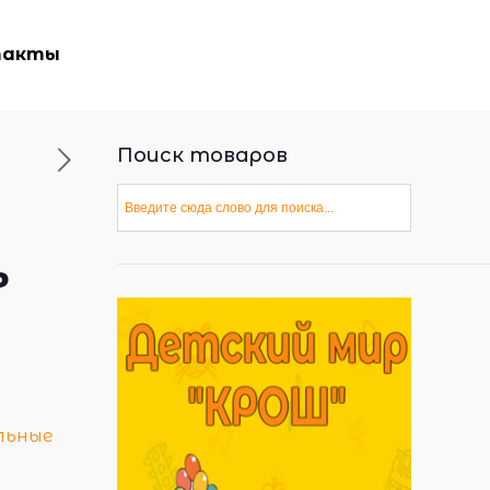
такты
Поиск товаров
ь
льные