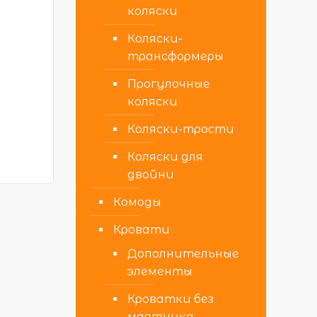
коляски
Коляски-
трансформеры
Прогулочные
коляски
Коляски-трости
Коляски для
двойни
Комоды
Кровати
Дополнительные
элементы
Кроватки без
маятника