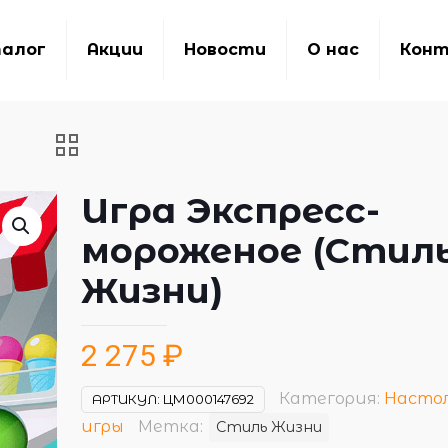
алог
Акции
Новости
О нас
Кон
Игра Экспресс-
мороженое (Стил
Жизни)
2 275
₽
Категория:
Насто
АРТИКУЛ:
ЦМ000147692
игры
Метка:
Стиль Жизни