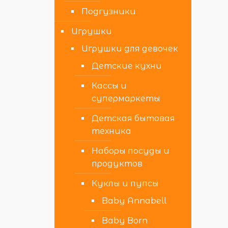
Подгузники
Игрушки
Игрушки для девочек
Детские кухни
Кассы и
супермаркеты
Детская бытовая
техника
Наборы посуды и
продуктов
Куклы и пупсы
Baby Annabell
Baby Born