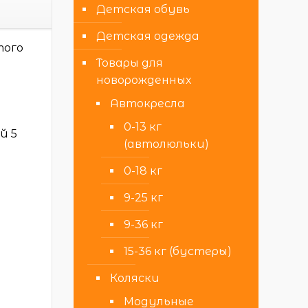
Детская обувь
Детская одежда
того
Товары для
новорожденных
Автокресла
0-13 кг
й 5
(автолюльки)
0-18 кг
9-25 кг
9-36 кг
15-36 кг (бустеры)
Коляски
Модульные