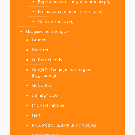
Вертолеты и квадрокоптеры р/у
Машины и военная техника р/у
Спецтехника р/у
Игрушки по Брендам
Bruder
Dinoster
FurReal Friends
GooJitZu Тянущиеся фигурки
(Гуджитсу)
GoGo Bus
Infinity Nado
MGAs MiniVerse
Nerf
Paw Patrol (Щенячий патруль)
Robocar Poli