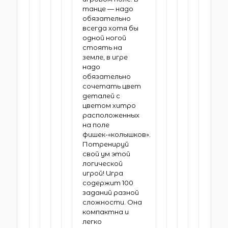
танце — надо
обязательно
всегда хотя бы
одной ногой
стоять на
земле, в игре
надо
обязательно
сочетать цвет
деталей с
цветом хитро
расположенных
на поле
фишек-«колышков».
Потренируй
свой ум этой
логической
игрой! Игра
содержит 100
заданий разной
сложности. Она
компактна и
легко