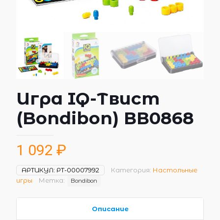
Игра IQ-Твист
(Bondibon) ВВ0868
1 092
₽
АРТИКУЛ:
РТ-00007992
Категория:
Настольные
игры
Метка:
Bondibon
Описание