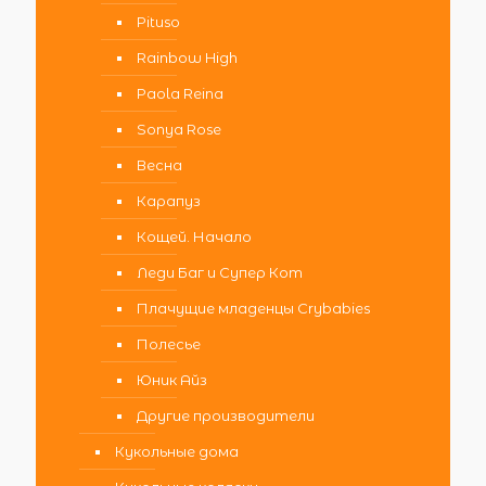
Pituso
Rainbow High
Paola Reina
Sonya Rose
Весна
Карапуз
Кощей. Начало
Леди Баг и Супер Кот
Плачущие младенцы Crybabies
Полесье
Юник Айз
Другие производители
Кукольные дома