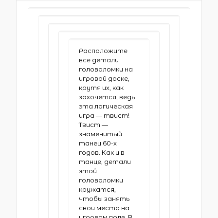
Расположите
все детали
головоломки на
игровой доске,
крутя их, как
захочется, ведь
эта логическая
игра — твист!
Твист —
знаменитый
танец 60-х
годов. Как и в
танце, детали
этой
головоломки
кружатся,
чтобы занять
свои места на
игровом поле. В