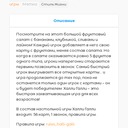
игры
Метка:
Стиль Жизни
Описание
Посмотрите на этот большой фруктовый
салат с бананами, клубникой, сливами и
лаймом! Каждый игрок добавляет в него свою
карту с фруктами, меняя состав салата. Но
когда в салате оказывается ровно 5 фруктов
одного типа, игроки наперегонки стараются
первыми позвонить в звонок. Самый быстрый
игрок выигрывает все открытые карты… и
игра продолжается до тех пор, пока не
останется только один игрок с картами – он
и будет победителем. Халли Галли – это
быстрая захватывающая игра для всех
возрастов!
В состав настольной игры Халли Галли
входит: 56 карт, 1 звонок, правила игры.
Правила игры:
rules_halli-galli