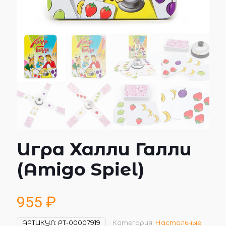
Игра Халли Галли
(Amigo Spiel)
955
₽
АРТИКУЛ:
РТ-00007919
Категория:
Настольные