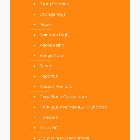
Mary Poppins
Orange Toys
Pituso
Rainbow High
Paola Reina
Sonya Rose
Весна
Карапуз
Кощей. Начало
Леди Баг и Супер Кот
Плачущие младенцы Crybabies
Полесье
Юник Айз
Другие производители