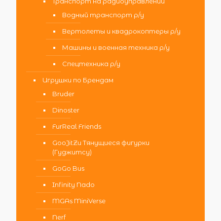
Транспорт на радиоуправлении
Водный транспорт р/у
Вертолеты и квадрокоптеры р/у
Машины и военная техника р/у
Спецтехника р/у
Игрушки по Брендам
Bruder
Dinoster
FurReal Friends
GooJitZu Тянущиеся фигурки
(Гуджитсу)
GoGo Bus
Infinity Nado
MGAs MiniVerse
Nerf