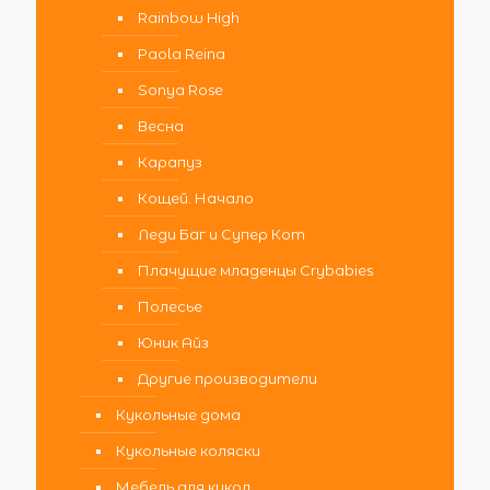
Rainbow High
Paola Reina
Sonya Rose
Весна
Карапуз
Кощей. Начало
Леди Баг и Супер Кот
Плачущие младенцы Crybabies
Полесье
Юник Айз
Другие производители
Кукольные дома
Кукольные коляски
Мебель для кукол