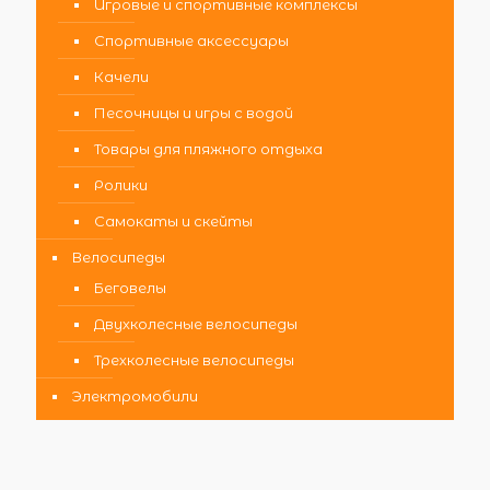
Игровые и спортивные комплексы
Спортивные аксессуары
Качели
Песочницы и игры с водой
Товары для пляжного отдыха
Ролики
Самокаты и скейты
Велосипеды
Беговелы
Двухколесные велосипеды
Трехколесные велосипеды
Электромобили