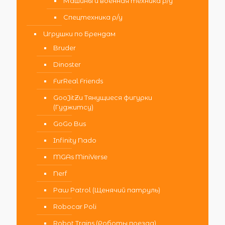
Машины и военная техника р/у
Спецтехника р/у
Игрушки по Брендам
Bruder
Dinoster
FurReal Friends
GooJitZu Тянущиеся фигурки
(Гуджитсу)
GoGo Bus
Infinity Nado
MGAs MiniVerse
Nerf
Paw Patrol (Щенячий патруль)
Robocar Poli
Robot Trains (Роботы поезда)