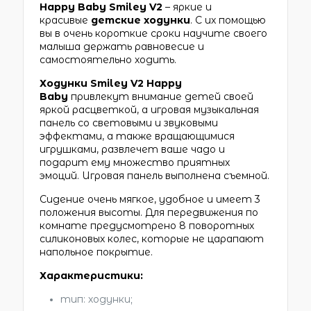
Happy Baby Smiley V2
– яркие и
красивые
детские ходунки
. С их помощью
вы в очень короткие сроки научите своего
малыша держать равновесие и
самостоятельно ходить.
Ходунки Smiley V2 Happy
Baby
привлекут внимание детей своей
яркой расцветкой, а игровая музыкальная
панель со световыми и звуковыми
эффектами, а также вращающимися
игрушками, развлечет ваше чадо и
подарит ему множество приятных
эмоций. Игровая панель выполнена съемной.
Сидение очень мягкое, удобное и имеет 3
положения высоты. Для передвижения по
комнате предусмотрено 8 поворотных
силиконовых колес, которые не царапают
напольное покрытие.
Характеристики:
тип: ходунки;