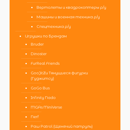
Вертолеты и квадрокоптеры р/у
Машины и военная техника р/у
Спецтехника р/у
Игрушки по Брендам
Bruder
Dinoster
FurReal Friends
GooJitZu Тянущиеся фигурки
(Гуджитсу)
GoGo Bus
Infinity Nado
MGAs MiniVerse
Nerf
Paw Patrol (Щенячий патруль)