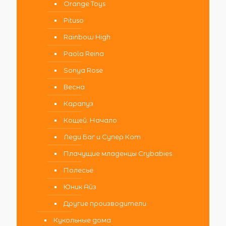
Orange Toys
Pituso
Rainbow High
Paola Reina
Sonya Rose
Весна
Карапуз
Кощей. Начало
Леди Баг и Супер Кот
Плачущие младенцы Crybabies
Полесье
Юник Айз
Другие производители
Кукольные дома