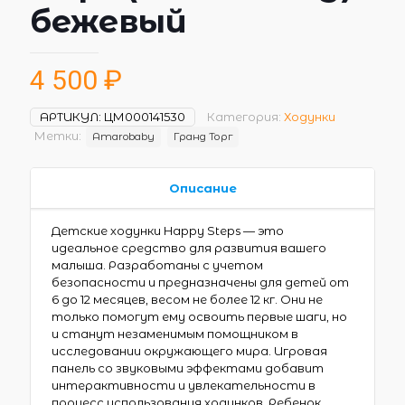
бежевый
4 500
₽
АРТИКУЛ:
ЦМ000141530
Категория:
Ходунки
Метки:
Amarobaby
Гранд Торг
Описание
Детские ходунки Happy Steps — это
идеальное средство для развития вашего
малыша. Разработаны с учетом
безопасности и предназначены для детей от
6 до 12 месяцев, весом не более 12 кг. Они не
только помогут ему освоить первые шаги, но
и станут незаменимым помощником в
исследовании окружающего мира. Игровая
панель со звуковыми эффектами добавит
интерактивности и увлекательности в
процесс использования ходунков. Ребенок