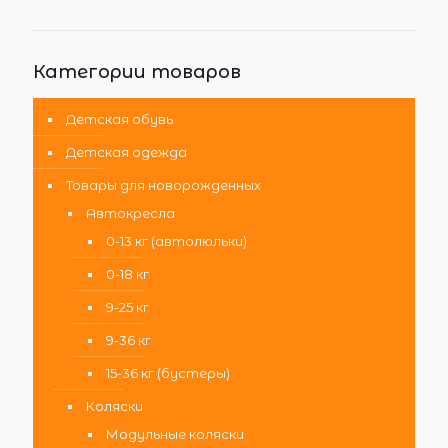
Категории товаров
Детская обувь
Детская одежда
Товары для новорожденных
Автокресла
0-13 кг (автолюльки)
0-18 кг
9-25 кг
9-36 кг
15-36 кг (бустеры)
Коляски
Модульные коляски