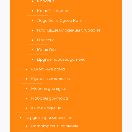
Карапуз
Кощей. Начало
Леди Баг и Супер Кот
Плачущие младенцы Crybabies
Полесье
Юник Айз
Другие производители
Кукольные дома
Кукольные коляски
Мебель для кукол
Наборы доктора
Юная модница
Игрушки для мальчиков
Автотреки и парковки