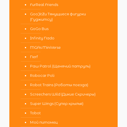
FurReal Friends
GooJitZu Тянущиеся фигурки
(Гуджитсу)
GoGo Bus
Infinity Nado
MGAs MiniVerse
Nerf
Paw Patrol (Щенячий патруль)
Robocar Poli
Robot Trains (Роботы поезда)
Screechers Wild (Дикие Скричеры)
Super Wings (Супер крылья)
Tobot
Мой питомец