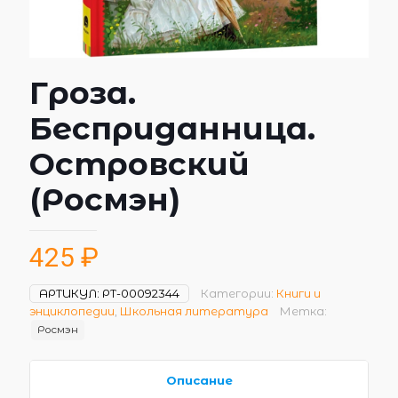
Гроза.
Бесприданница.
Островский
(Росмэн)
425
₽
АРТИКУЛ:
РТ-00092344
Категории:
Книги и
энциклопедии
,
Школьная литература
Метка:
Росмэн
Описание