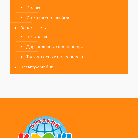
Ролики
Самокаты и скейты
Велосипеды
Беговелы
Двухколесные велосипеды
Трехколесные велосипеды
Электромобили