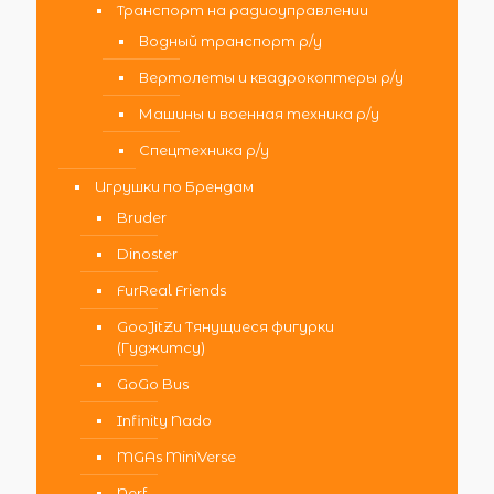
Транспорт на радиоуправлении
Водный транспорт р/у
Вертолеты и квадрокоптеры р/у
Машины и военная техника р/у
Спецтехника р/у
Игрушки по Брендам
Bruder
Dinoster
FurReal Friends
GooJitZu Тянущиеся фигурки
(Гуджитсу)
GoGo Bus
Infinity Nado
MGAs MiniVerse
Nerf