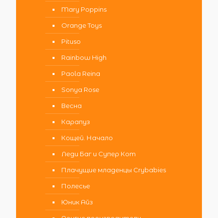
Mary Poppins
Orange Toys
Pituso
Rainbow High
Paola Reina
Sonya Rose
Весна
Карапуз
Кощей. Начало
Леди Баг и Супер Кот
Плачущие младенцы Crybabies
Полесье
Юник Айз