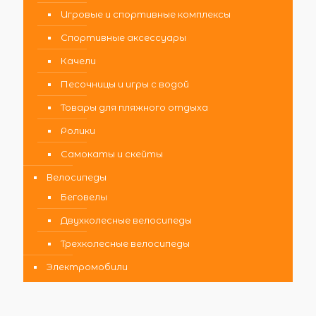
Игровые и спортивные комплексы
Спортивные аксессуары
Качели
Песочницы и игры с водой
Товары для пляжного отдыха
Ролики
Самокаты и скейты
Велосипеды
Беговелы
Двухколесные велосипеды
Трехколесные велосипеды
Электромобили