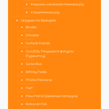
Машины и военная техника р/у
Спецтехника р/у
Игрушки по Брендам
Bruder
Dinoster
FurReal Friends
GooJitZu Тянущиеся фигурки
(Гуджитсу)
GoGo Bus
Infinity Nado
MGAs MiniVerse
Nerf
Paw Patrol (Щенячий патруль)
Robocar Poli