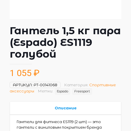
Гантель 1,5 кг пара
(Espado) ES1119
голубой
1 055
₽
АРТИКУЛ:
РТ-00141068
Категория:
Спортивные
аксессуары
Метки:
Espado
Freesport
Описание
Гантели для фитнеса ES1119 (2 шт) — это
гантели с виниловым покрытием бренда