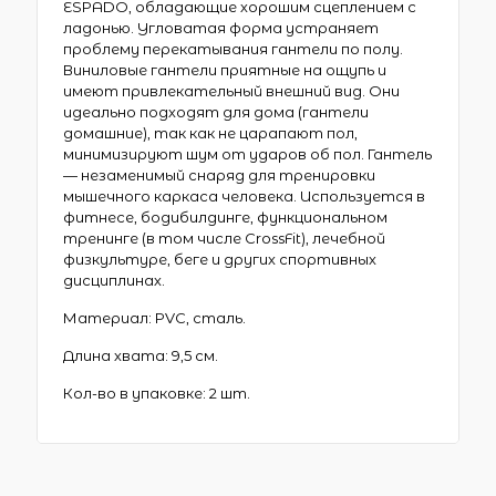
ESPADO, обладающие хорошим сцеплением с
ладонью. Угловатая форма устраняет
проблему перекатывания гантели по полу.
Виниловые гантели приятные на ощупь и
имеют привлекательный внешний вид. Они
идеально подходят для дома (гантели
домашние), так как не царапают пол,
минимизируют шум от ударов об пол. Гантель
— незаменимый снаряд для тренировки
мышечного каркаса человека. Используется в
фитнесе, бодибилдинге, функциональном
тренинге (в том числе CrossFit), лечебной
физкультуре, беге и других спортивных
дисциплинах.
Материал: PVC, сталь.
Длина хвата: 9,5 см.
Кол-во в упаковке: 2 шт.