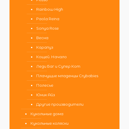
Rainbow High
Paola Reina
Sonya Rose
Весна
Карапуз
Кощей. Начало
Леди Баг и Супер Кот
Плачущие младенцы Crybabies
Полесье
Юник Айз
Другие производители
Кукольные дома
Кукольные коляски