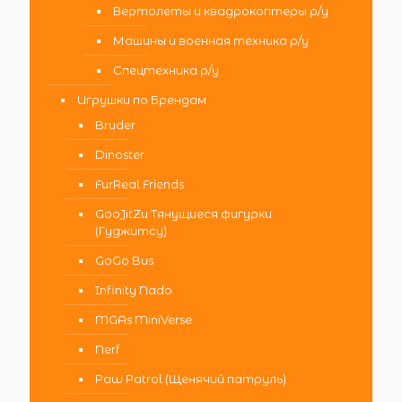
Вертолеты и квадрокоптеры р/у
Машины и военная техника р/у
Спецтехника р/у
Игрушки по Брендам
Bruder
Dinoster
FurReal Friends
GooJitZu Тянущиеся фигурки
(Гуджитсу)
GoGo Bus
Infinity Nado
MGAs MiniVerse
Nerf
Paw Patrol (Щенячий патруль)