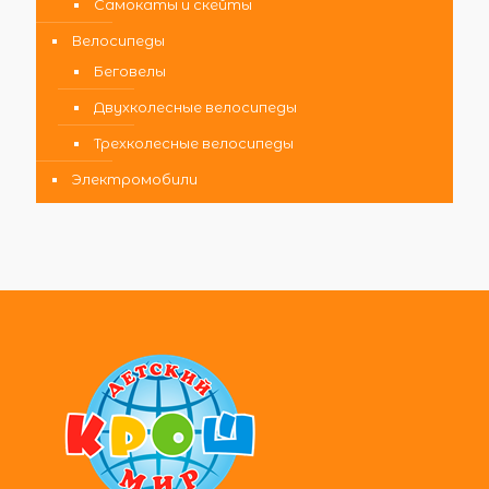
Самокаты и скейты
Велосипеды
Беговелы
Двухколесные велосипеды
Трехколесные велосипеды
Электромобили