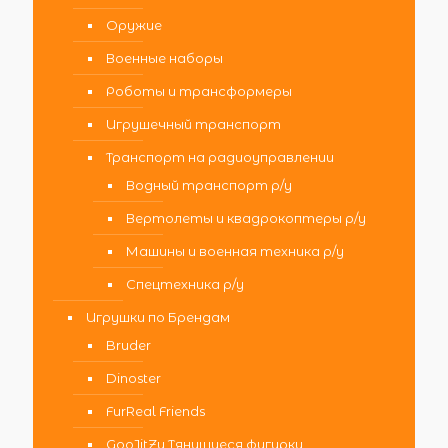
Оружие
Военные наборы
Роботы и трансформеры
Игрушечный транспорт
Транспорт на радиоуправлении
Водный транспорт р/у
Вертолеты и квадрокоптеры р/у
Машины и военная техника р/у
Спецтехника р/у
Игрушки по Брендам
Bruder
Dinoster
FurReal Friends
GooJitZu Тянущиеся фигурки