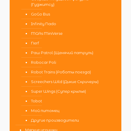
(Гуджитсу)
GoGo Bus
Infinity Nado
MGAs MiniVerse
Nerf
Paw Patrol (Щенячий патруль)
Robocar Poli
Robot Trains (Роботы поезда)
Screechers Wild (Дикие Скричеры)
Super Wings (Супер крылья)
Tobot
Мой питомец
Другие производители
Мягкие игрушки