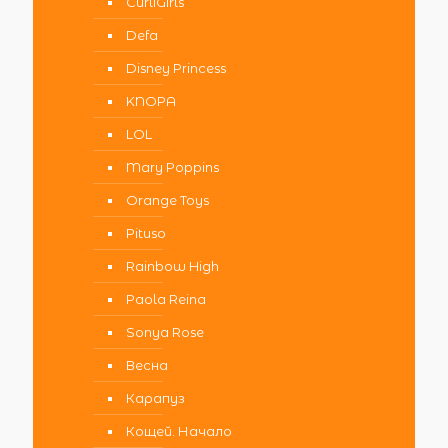
CurliGirls
Defa
Disney Princess
KNOPA
LOL
Mary Poppins
Orange Toys
Pituso
Rainbow High
Paola Reina
Sonya Rose
Весна
Карапуз
Кощей. Начало