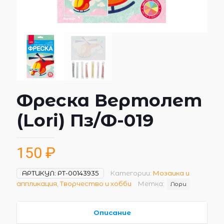
Фреска Вертолет
(Lori) Пз/Ф-019
150
₽
АРТИКУЛ:
РТ-00143935
Категории:
Мозаика и
аппликация
,
Творчество и хобби
Метка:
Лори
Описание