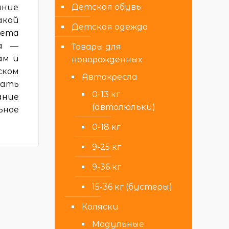
Детская обувь
ание
акой
Детская одежда
рета
ка —
Товары для
ам и
новорожденных
ском
Автокресла
вать
0-13 кг
ание
(автолюльки)
ьное
0-18 кг
9-25 кг
9-36 кг
15-36 кг (бустеры)
Коляски
Модульные