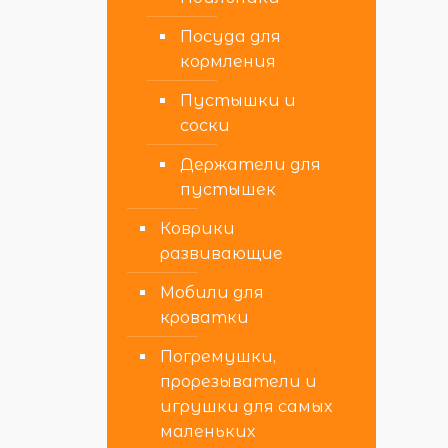
Посуда для
кормления
Пустышки и
соски
Держатели для
пустышек
Коврики
развивающие
Мобили для
кроватки
Погремушки,
прорезыватели и
игрушки для самых
маленьких