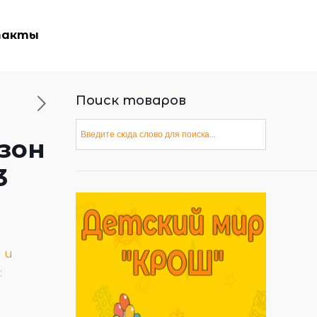
такты
Поиск товаров
зон
3
 и
: