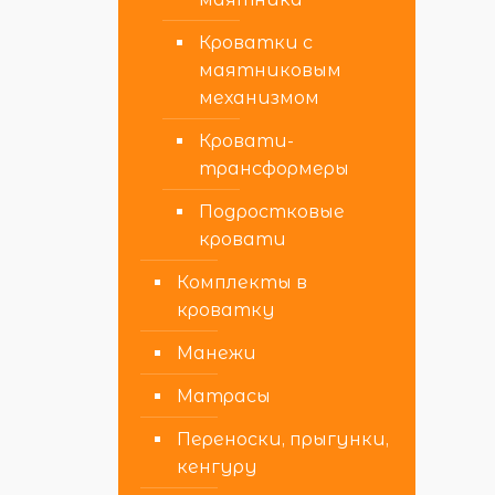
Кроватки с
маятниковым
механизмом
Кровати-
трансформеры
Подростковые
кровати
Комплекты в
кроватку
Манежи
Матрасы
Переноски, прыгунки,
кенгуру