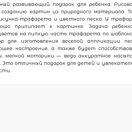
ный развивающий подарок для ребенка. Рисов
 созданию картин из природного материала. Т
рисунка-трафарета и цветного песка. У трафа
орошо прилипает к картинке. Задача ребен
 цветов на липкую часть трафарета по шаблон
ор для изготовления веселой аппликации пе
ошее настроение, а также будет способство
и, мелкой моторики — ведь аккуратное насып
. Это отличный подарок для детей и увлекател
сти.