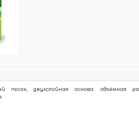
й песок, двухслойная основа, объёмная ра
я