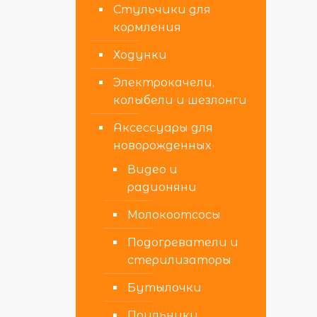
Стульчики для
кормления
Ходунки
Электрокачели,
колыбели и шезлонги
Аксессуары для
новорожденных
Видео и
радионяни
Молокоотсосы
Подогреватели и
стерилизаторы
Бутылочки
Поильники