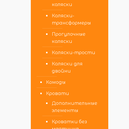
коляски
Коляски-
трансформеры
Прогулочные
коляски
Коляски-трости
Коляски для
двойни
Комоды
Кровати
Дополнительные
элементы
Кроватки без
маятника