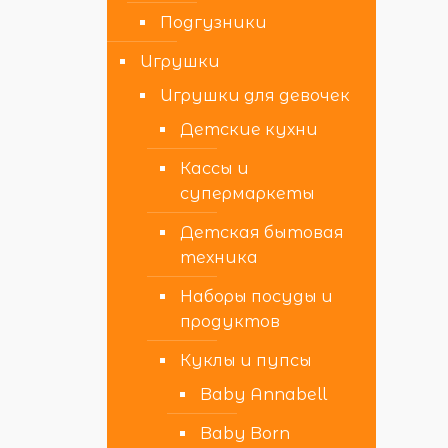
Подгузники
Игрушки
Игрушки для девочек
Детские кухни
Кассы и
супермаркеты
Детская бытовая
техника
Наборы посуды и
продуктов
Куклы и пупсы
Baby Annabell
Baby Born