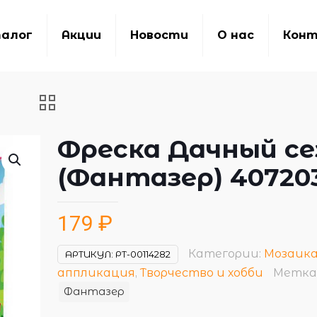
алог
Акции
Новости
О нас
Кон
Фреска Дачный се
(Фантазер) 40720
179
₽
Категории:
Мозаика
АРТИКУЛ:
РТ-00114282
аппликация
,
Творчество и хобби
Метка
Фантазер