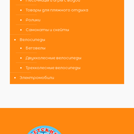
Товары для пляжного отдыха
Ролики
Самокаты и скейты
Велосипеды
Беговелы
Двухколесные велосипеды
Трехколесные велосипеды
Электромобили