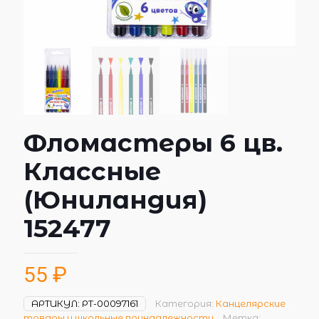
Фломастеры 6 цв.
Классные
(Юниландия)
152477
55
₽
АРТИКУЛ:
РТ-00097161
Категория:
Канцелярские
товары и школьные принадлежности
Метка: