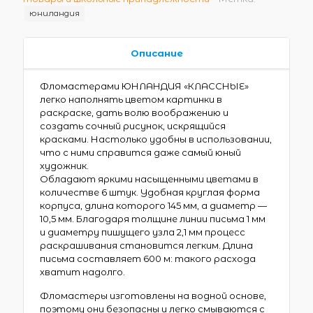
юниландия
Описание
Фломастерами ЮНЛАНДИЯ «КЛАССНЫЕ»
легко наполнять цветом картинки в
раскраске, дать волю воображению и
создать сочный рисунок, искрящийся
красками. Настолько удобны в использовании,
что с ними справится даже самый юный
художник.
Обладают яркими насыщенными цветами в
количестве 6 штук. Удобная круглая форма
корпуса, длина которого 145 мм, а диаметр —
10,5 мм. Благодаря толщине линии письма 1 мм
и диаметру пишущего узла 2,1 мм процесс
раскрашивания становится легким. Длина
письма составляет 600 м: такого расхода
хватит надолго.
Фломастеры изготовлены на водной основе,
поэтому они безопасны и легко смываются с