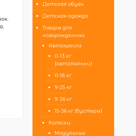
Детская обувь
Детская одежда
ок.
а,
Товары для
новорожденных
Автокресла
0-13 кг
(автолюльки)
0-18 кг
9-25 кг
9-36 кг
15-36 кг (бустеры)
Коляски
Модульные