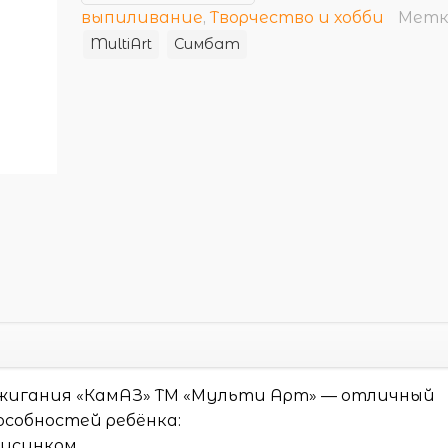
выпиливание
,
Творчество и хобби
Метк
MultiArt
Симбат
ыжигания «КамАЗ» ТМ «Мульти Арт» — отличный
особностей ребёнка:
рисунком