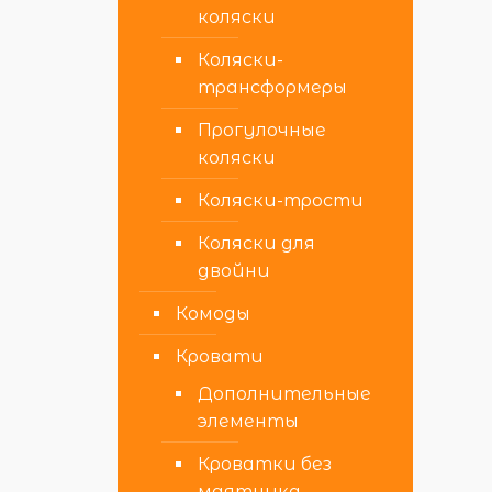
коляски
Коляски-
трансформеры
Прогулочные
коляски
Коляски-трости
Коляски для
двойни
Комоды
Кровати
Дополнительные
элементы
Кроватки без
маятника