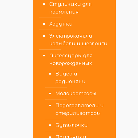
Стульчики для
кормления
Ходунки
Электрокачели,
колыбели и шезлонги
Аксессуары для
новорожденных
Видео и
радионяни
Молокоотсосы
Подогреватели и
стерилизаторы
Бутылочки
Поильники