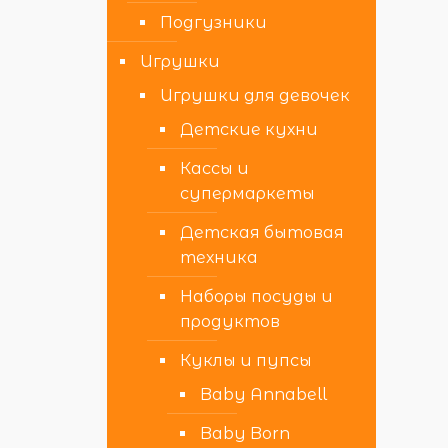
Подгузники
Игрушки
Игрушки для девочек
Детские кухни
Кассы и
супермаркеты
Детская бытовая
техника
Наборы посуды и
продуктов
Куклы и пупсы
Baby Annabell
Baby Born