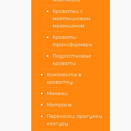
Кроватки с
маятниковым
механизмом
Кровати-
трансформеры
Подростковые
кровати
Комплекты в
кроватку
Манежи
Матрасы
Переноски, прыгунки,
кенгуру