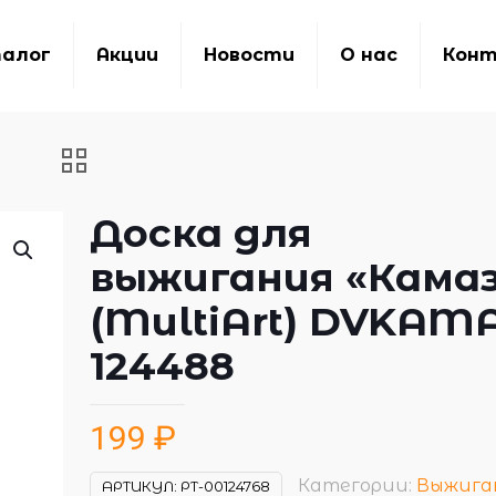
алог
Акции
Новости
О нас
Кон
Доска для
выжигания «Кама
(MultiArt) DVKAM
124488
199
₽
Категории:
Выжига
АРТИКУЛ:
РТ-00124768