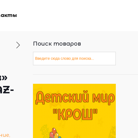
такты
Поиск товаров
з»
AZ-
ние,