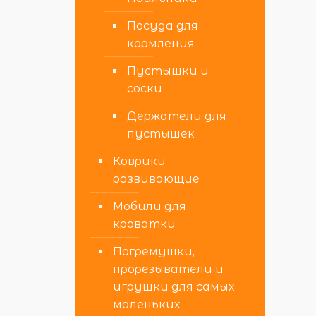
Посуда для
кормления
Пустышки и
соски
Держатели для
пустышек
Коврики
развивающие
Мобили для
кроватки
Погремушки,
прорезыватели и
игрушки для самых
маленьких