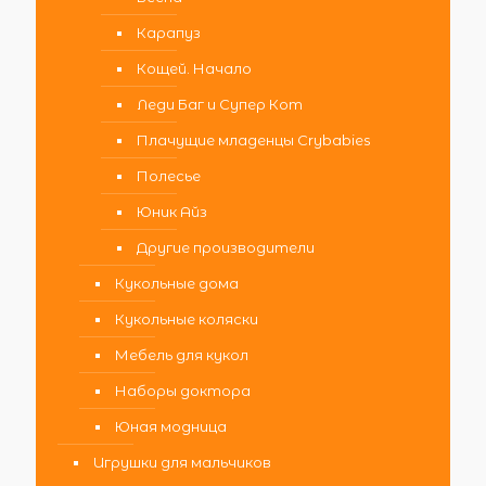
Карапуз
Кощей. Начало
Леди Баг и Супер Кот
Плачущие младенцы Crybabies
Полесье
Юник Айз
Другие производители
Кукольные дома
Кукольные коляски
Мебель для кукол
Наборы доктора
Юная модница
Игрушки для мальчиков