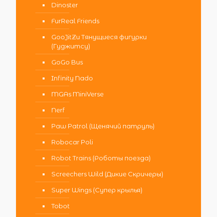
Dinoster
FurReal Friends
GooJitZu Тянущиеся фигурки
(Гуджитсу)
GoGo Bus
Infinity Nado
MGAs MiniVerse
Nerf
Paw Patrol (Щенячий патруль)
Robocar Poli
Robot Trains (Роботы поезда)
Screechers Wild (Дикие Скричеры)
Super Wings (Супер крылья)
Tobot