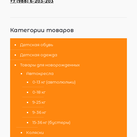
+7 (988) 6-203-203
Категории товаров
Детская обувь
Детская одежда
Товары для новорожденных
Автокресла
0-13 кг (автолюльки)
0-18 кг
9-25 кг
9-36 кг
15-36 кг (бустеры)
Коляски