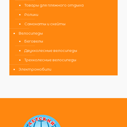
Товары для пляжного отдыха
Ролики
Самокаты и скейты
Велосипеды
Беговелы
Двухколесные велосипеды
Трехколесные велосипеды
Электромобили