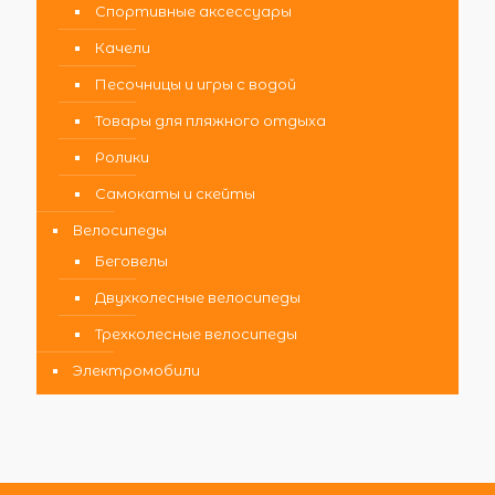
Спортивные аксессуары
Качели
Песочницы и игры с водой
Товары для пляжного отдыха
Ролики
Самокаты и скейты
Велосипеды
Беговелы
Двухколесные велосипеды
Трехколесные велосипеды
Электромобили