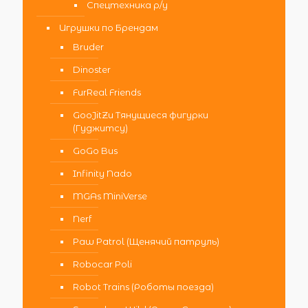
Спецтехника р/у
Игрушки по Брендам
Bruder
Dinoster
FurReal Friends
GooJitZu Тянущиеся фигурки
(Гуджитсу)
GoGo Bus
Infinity Nado
MGAs MiniVerse
Nerf
Paw Patrol (Щенячий патруль)
Robocar Poli
Robot Trains (Роботы поезда)