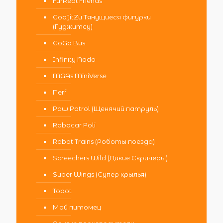
FurReal Friends
GooJitZu Тянущиеся фигурки
(Гуджитсу)
GoGo Bus
Infinity Nado
MGAs MiniVerse
Nerf
Paw Patrol (Щенячий патруль)
Robocar Poli
Robot Trains (Роботы поезда)
Screechers Wild (Дикие Скричеры)
Super Wings (Супер крылья)
Tobot
Мой питомец