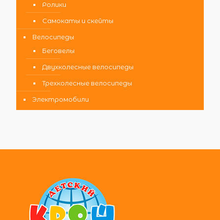
Ролики
Самокаты и скейты
Велосипеды
Беговелы
Двухколесные велосипеды
Трехколесные велосипеды
Электромобили