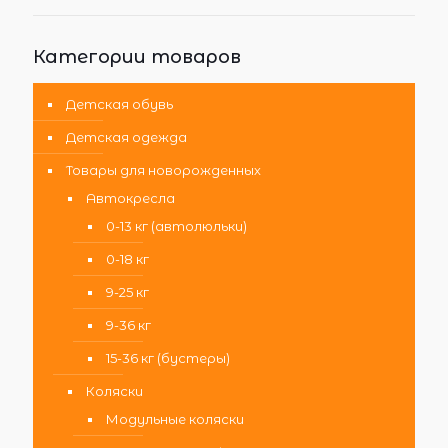
Категории товаров
Детская обувь
Детская одежда
Товары для новорожденных
Автокресла
0-13 кг (автолюльки)
0-18 кг
9-25 кг
9-36 кг
15-36 кг (бустеры)
Коляски
Модульные коляски