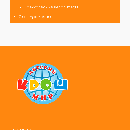
Трехколесные велосипеды
Электромобили
г-к. Анапа