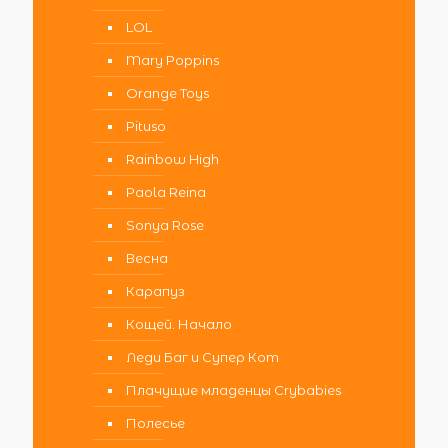
LOL
Mary Poppins
Orange Toys
Pituso
Rainbow High
Paola Reina
Sonya Rose
Весна
Карапуз
Кощей. Начало
Леди Баг и Супер Кот
Плачущие младенцы Crybabies
Полесье