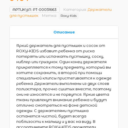
АРТИКУЛ:
РТ-00051663
Категория:
Держатели
для пустышек
Метка:
Roxy-Kids
Описание
Яркий держатель для пустышек и сосок от
ROXY-KIDS избавит ребенка от риска
потерять или испачкать пустышку, соску,
ниблер или грызунок. Один конец держателя
прикрепляется к тому предмету, который вы
хотите сохранить, а второй при помощи
специальной клипсы пристегивается к одежде
ребенка. Держатели выполнены из двух слоев
полиэстера, прочно сшитых вместе, поэтому
они не износятся и не порвутся. Яркие цвета
ткани привлекут внимание ребенка и будут
отлично смотреться на фоне детской
одежды. С держателями пустышка
останется чистой, будет всегда
поблизости к малышу и у вас на виду. В
ассортименте ROXY-KIDS держатели