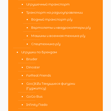
Игрушечный транспорт
Транспорт на радиоуправлении
Водный транспорт р/у
Вертолеты и квадрокоптеры р/у
Машины и военная техника р/у
Спецтехника р/у
Игрушки по Брендам
Bruder
Dinoster
FurReal Friends
GooJitZu Тянущиеся фигурки
(Гуджитсу)
GoGo Bus
Infinity Nado