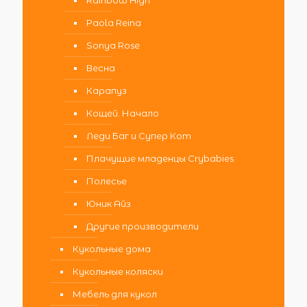
Rainbow High
Paola Reina
Sonya Rose
Весна
Карапуз
Кощей. Начало
Леди Баг и Супер Кот
Плачущие младенцы Crybabies
Полесье
Юник Айз
Другие производители
Кукольные дома
Кукольные коляски
Мебель для кукол