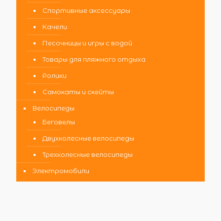
Спортивные аксессуары
Качели
Песочницы и игры с водой
Товары для пляжного отдыха
Ролики
Самокаты и скейты
Велосипеды
Беговелы
Двухколесные велосипеды
Трехколесные велосипеды
Электромобили