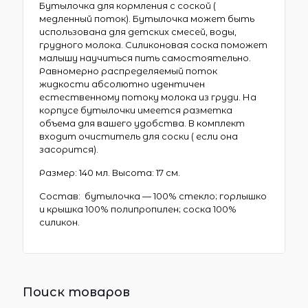
Бутылочка для кормления с соской (
медленный поток). Бутылочка может быть
использована для детских смесей, воды,
грудного молока. Силиконовая соска поможет
малышу научиться пить самостоятельно.
Равномерно распределяемый поток
жидкости абсолютно идентичен
естественному потоку молока из груди. На
корпусе бутылочки имеется разметка
объема для вашего удобства. В комплект
входит очиститель для соски ( если она
засорится).
Размер: 140 мл. Высота: 17 см.
Состав: бутылочка — 100% стекло; горлышко
и крышка 100% полипропилен; соска 100%
силикон.
Поиск товаров