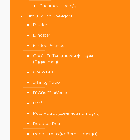
Спецтехника р/у
Игрушки по Брендам
Bruder
Dinoster
FurReal Friends
GooJitZu Тянущиеся фигурки
(Гуджитсу)
GoGo Bus
Infinity Nado
MGAs MiniVerse
Nerf
Paw Patrol (Щенячий патруль)
Robocar Poli
Robot Trains (Роботы поезда)