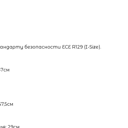
арту безопасности ECE R129 (I-Size).
37см
7,5см
ья: 29см