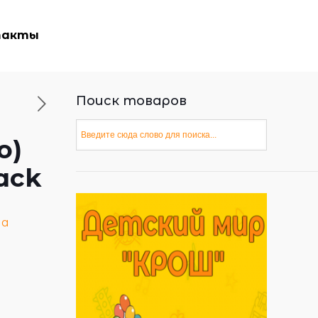
такты
Поиск товаров
o)
lack
ла