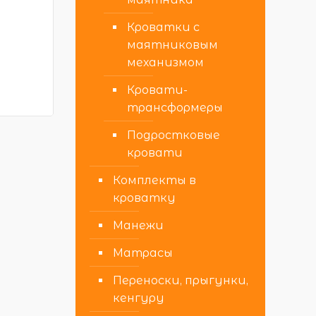
Кроватки с
маятниковым
механизмом
Кровати-
трансформеры
Подростковые
кровати
Комплекты в
кроватку
Манежи
Матрасы
Переноски, прыгунки,
кенгуру