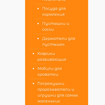
Посуда для
кормления
Пустышки и
соски
Держатели для
пустышек
Коврики
развивающие
Мобили для
кроватки
Погремушки,
прорезыватели и
игрушки для самых
маленьких