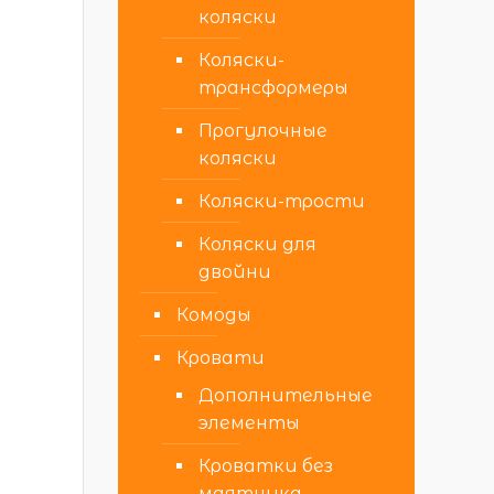
коляски
Коляски-
трансформеры
Прогулочные
коляски
Коляски-трости
Коляски для
двойни
Комоды
Кровати
Дополнительные
элементы
Кроватки без
маятника