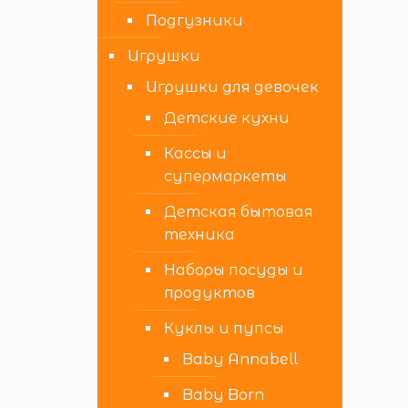
Подгузники
Игрушки
Игрушки для девочек
Детские кухни
Кассы и
супермаркеты
Детская бытовая
техника
Наборы посуды и
продуктов
Куклы и пупсы
Baby Annabell
Baby Born