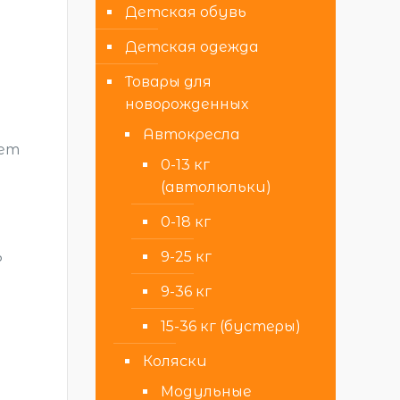
Детская обувь
Детская одежда
Товары для
новорожденных
Автокресла
дет
0-13 кг
(автолюльки)
0-18 кг
ь
9-25 кг
9-36 кг
15-36 кг (бустеры)
Коляски
Модульные