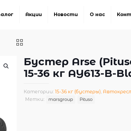
алог
Акции
Новости
О нас
Кон
Бустер Arse (Pitus
15-36 кг AY613-B-B
Категории:
15-36 кг (бустеры)
,
Автокрес
Метки:
marsgroup
Pituso