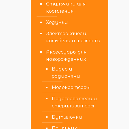
Стульчики для
кормления
Ходунки
Электрокачели,
колыбели и шезлонги
Аксессуары для
новорожденных
Видео и
радионяни
Молокоотсосы
Подогреватели и
стерилизаторы
Бутылочки
Поильники