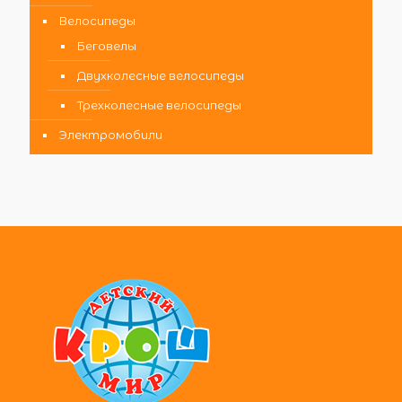
Велосипеды
Беговелы
Двухколесные велосипеды
Трехколесные велосипеды
Электромобили