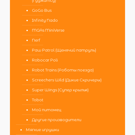
(Гуджитсу)
GoGo Bus
Infinity Nado
MGAs MiniVerse
Nerf
Paw Patrol (Щенячий патруль)
Robocar Poli
Robot Trains (Роботы поезда)
Screechers Wild (Дикие Скричеры)
Super Wings (Супер крылья)
Tobot
Мой питомец
Другие производители
Мягкие игрушки