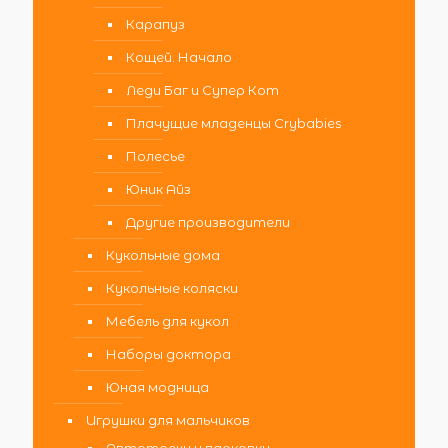
Карапуз
Кощей. Начало
Леди Баг и Супер Кот
Плачущие младенцы Crybabies
Полесье
Юник Айз
Другие производители
Кукольные дома
Кукольные коляски
Мебель для кукол
Наборы доктора
Юная модница
Игрушки для мальчиков