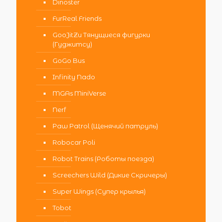
Dinoster
FurReal Friends
GooJitZu Тянущиеся фигурки
(Гуджитсу)
GoGo Bus
Infinity Nado
MGAs MiniVerse
Nerf
Paw Patrol (Щенячий патруль)
Robocar Poli
Robot Trains (Роботы поезда)
Screechers Wild (Дикие Скричеры)
Super Wings (Супер крылья)
Tobot