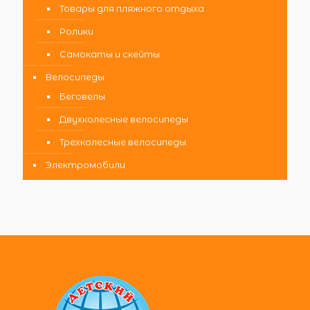
Товары для пляжного отдыха
Ролики
Самокаты и скейты
Велосипеды
Беговелы
Двухколесные велосипеды
Трехколесные велосипеды
Электромобили