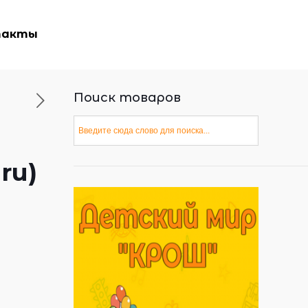
такты
Поиск товаров
ru)