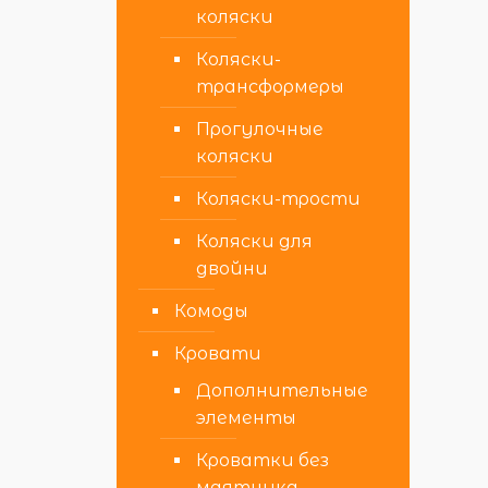
коляски
Коляски-
трансформеры
Прогулочные
коляски
Коляски-трости
Коляски для
двойни
Комоды
Кровати
Дополнительные
элементы
Кроватки без
маятника