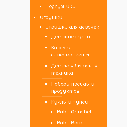
Подгузники
Игрушки
Игрушки для девочек
Детские кухни
Кассы и
супермаркеты
Детская бытовая
техника
Наборы посуды и
продуктов
Куклы и пупсы
Baby Annabell
Baby Born