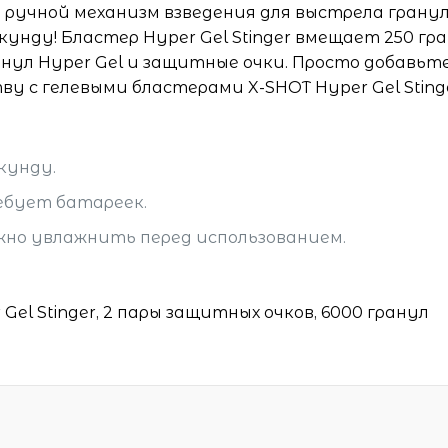
т ручной механизм взведения для выстрела грану
кунду! Бластер Hyper Gel Stinger вмещает 250 гра
анул Hyper Gel и защитные очки. Просто добавьт
 с гелевыми бластерами X-SHOT Hyper Gel Stinge
кунду.
ебует батареек.
ужно увлажнить перед использованием.
Gel Stinger, 2 пары защитных очков, 6000 гранул