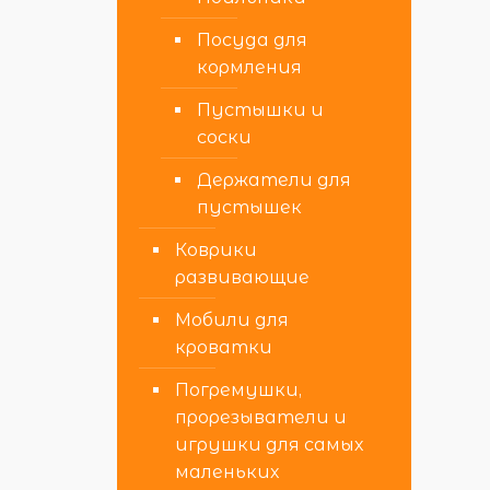
Посуда для
кормления
Пустышки и
соски
Держатели для
пустышек
Коврики
развивающие
Мобили для
кроватки
Погремушки,
прорезыватели и
игрушки для самых
маленьких