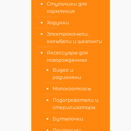
Стульчики для
кормления
Ходунки
Электрокачели,
колыбели и шезлонги
Аксессуары для
новорожденных
Видео и
радионяни
Молокоотсосы
Подогреватели и
стерилизаторы
Бутылочки
Поильники