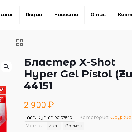
алог
Акции
Новости
О нас
Кон
Бластер X-Shot
Hyper Gel Pistol (Zu
44151
2 900
₽
Категория:
Оружие
АРТИКУЛ:
РТ-00137540
Метки:
Zuru
Росмэн