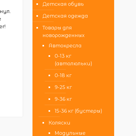
л
Детская обувь
нул.
Детская одежда
е
r!
Товары для
новорожденных
Автокресла
0-13 кг
(автолюльки)
0-18 кг
9-25 кг
9-36 кг
15-36 кг (бустеры)
Коляски
Модульные