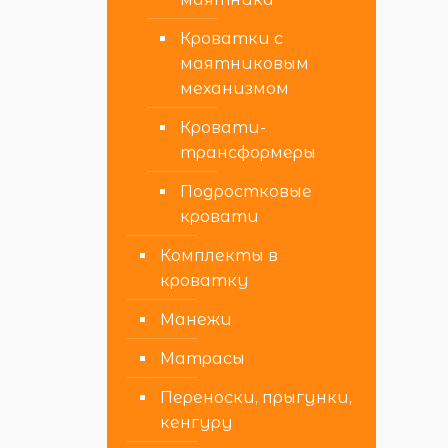
Кроватки с
маятниковым
механизмом
Кровати-
трансформеры
Подростковые
кровати
Комплекты в
кроватку
Манежи
Матрасы
Переноски, прыгунки,
кенгуру