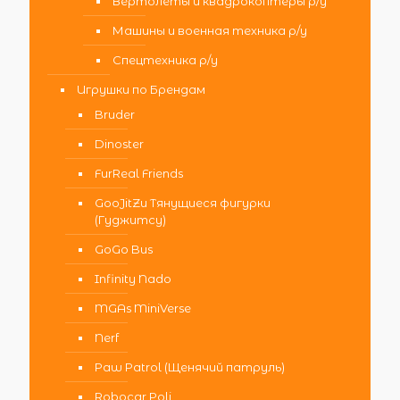
Вертолеты и квадрокоптеры р/у
Машины и военная техника р/у
Спецтехника р/у
Игрушки по Брендам
Bruder
Dinoster
FurReal Friends
GooJitZu Тянущиеся фигурки
(Гуджитсу)
GoGo Bus
Infinity Nado
MGAs MiniVerse
Nerf
Paw Patrol (Щенячий патруль)
Robocar Poli