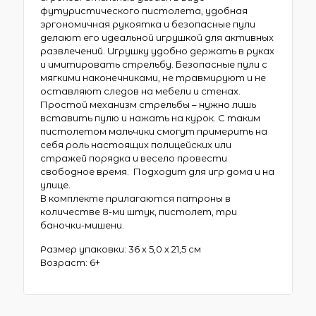
футуристического пистолета, удобная
эргономичная рукоятка и безопасные пули
делают его идеальной игрушкой для активных
развлечений. Игрушку удобно держать в руках
и имитировать стрельбу. Безопасные пули с
мягкими наконечниками, не травмируют и не
оставляют следов на мебели и стенах.
Простой механизм стрельбы – нужно лишь
вставить пулю и нажать на курок. С таким
пистолетом мальчики смогут примерить на
себя роль настоящих полицейских или
стражей порядка и весело провести
свободное время. Подходит для игр дома и на
улице.
В комплекте прилагаются патроны в
количестве 8-ми штук, пистолет, три
баночки-мишени.
Размер упаковки: 36 х 5,0 х 21,5 см
Возраст: 6+