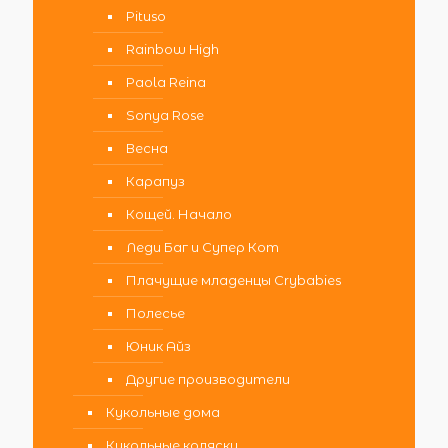
Pituso
Rainbow High
Paola Reina
Sonya Rose
Весна
Карапуз
Кощей. Начало
Леди Баг и Супер Кот
Плачущие младенцы Crybabies
Полесье
Юник Айз
Другие производители
Кукольные дома
Кукольные коляски