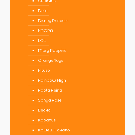
CurliGirls
Defa
Disney Princess
KNOPA
LOL
Mary Poppins
Orange Toys
Pituso
Rainbow High
Paola Reina
Sonya Rose
Весна
Карапуз
Кощей. Начало