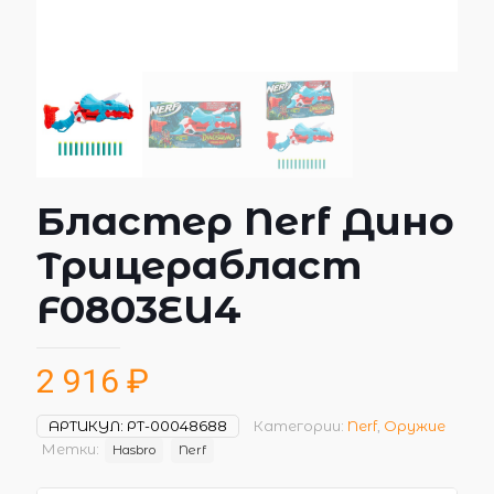
Бластер Nerf Дино
Трицерабласт
F0803EU4
2 916
₽
АРТИКУЛ:
РТ-00048688
Категории:
Nerf
,
Оружие
Метки:
Hasbro
Nerf