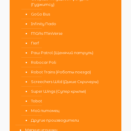
(Гуджитсу)
GoGo Bus
Infinity Nado
MGAs MiniVerse
Nerf
Paw Patrol (Щенячий патруль)
Robocar Poli
Robot Trains (Роботы поезда)
Screechers Wild (Дикие Скричеры)
Super Wings (Супер крылья)
Tobot
Мой питомец
Другие производители
Мягкие игрушки