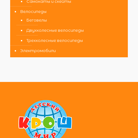
Самокаты и скейты
Велосипеды
Беговелы
Двухколесные велосипеды
Трехколесные велосипеды
Электромобили