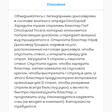
Описание
Объединяйтесь с легендарными динозаврами
в составе элитного отряда DinoSquad!
Зарядите тремя стрелами бластер Nerf
DinoSquad Tricera, который отличается
потрясающим дизайном, и передает внешний
вид трицератопса. Откройте бластер Нёрф
Диносквад Трицера, надавив на рог,
расположенный на голове динозавра, чтобы
опустить ствол, и открыть камеру для
стрел. Загрузите 3 стрелы и закройте
ствол. Спустите курок, чтобы зарядить
бластер, затем нажмите на спусковой
крючок, чтобы выстрелить 1 стрелу в цель. У
этого бластера предусмотрено встроенное
хранилище для 12 стрел, чтобы резервные
стрелы всегда были под рукой, и вы могли
быстро перезагрузить бластер, и
продолжить игру. Рекомендуется надевать
очки (не входят в комплект). Батарейки не
требуются.