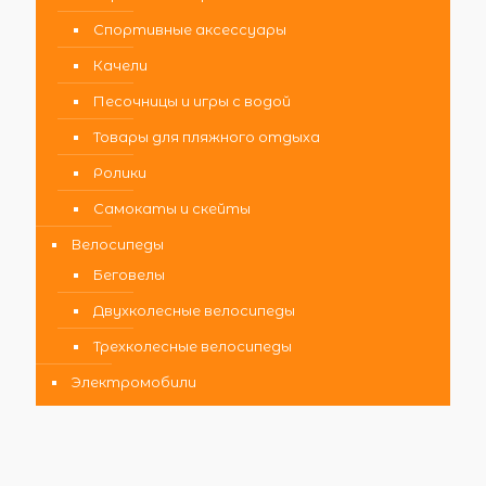
Спортивные аксессуары
Качели
Песочницы и игры с водой
Товары для пляжного отдыха
Ролики
Самокаты и скейты
Велосипеды
Беговелы
Двухколесные велосипеды
Трехколесные велосипеды
Электромобили