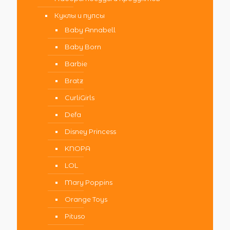
Куклы и пупсы
Baby Annabell
Baby Born
Barbie
Bratz
CurliGirls
Defa
Disney Princess
KNOPA
LOL
Mary Poppins
Orange Toys
Pituso