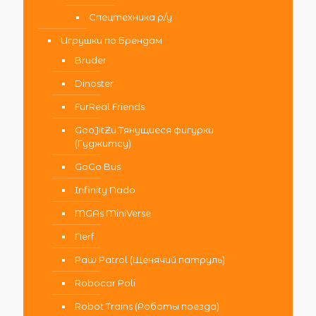
Спецтехника р/у
Игрушки по Брендам
Bruder
Dinoster
FurReal Friends
GooJitZu Тянущиеся фигурки
(Гуджитсу)
GoGo Bus
Infinity Nado
MGAs MiniVerse
Nerf
Paw Patrol (Щенячий патруль)
Robocar Poli
Robot Trains (Роботы поезда)