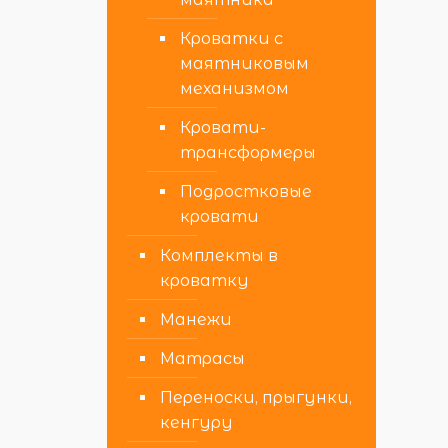
Кроватки с
маятниковым
механизмом
Кровати-
трансформеры
Подростковые
кровати
Комплекты в
кроватку
Манежи
Матрасы
Переноски, прыгунки,
кенгуру