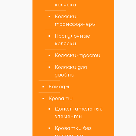
коляски
Коляски-
трансформеры
Прогулочные
коляски
Коляски-трости
Коляски для
двойни
Комоды
Кровати
Дополнительные
элементы
Кроватки без
маятника