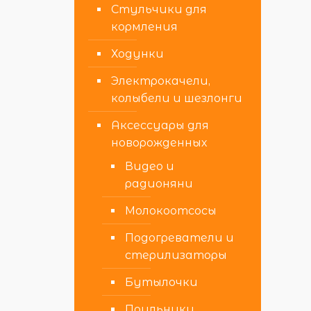
Стульчики для
кормления
Ходунки
Электрокачели,
колыбели и шезлонги
Аксессуары для
новорожденных
Видео и
радионяни
Молокоотсосы
Подогреватели и
стерилизаторы
Бутылочки
Поильники