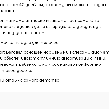
азоне от 40 до 47 см, поэтому вы сможете подог
малыша.
щен мягкими антискользящими грипсами. Они
ньких ладошек даже в жаркую или дождливую
ль над управлением.
мочка на руле для мелочей.
ог: Беговел оснащен надувными колесами диаме
они обеспечивают отличную амортизацию: ямки,
ревожат ребенка. С ним одинаково комфортно
унтовой дороге.
й отдых с самого детства!