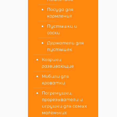
Посуда для
кормления
Пустышки и
соски
Держатели для
пустышек
Коврики
развивающие
Мобили для
кроватки
Погремушки,
прорезыватели и
игрушки для самых
маленьких