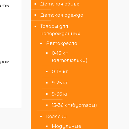
Детская обувь
нать
Детская одежда
Товары для
новорожденных
Автокресла
0-13 кг
(автолюльки)
тром
0-18 кг
9-25 кг
9-36 кг
15-36 кг (бустеры)
Коляски
Модульные