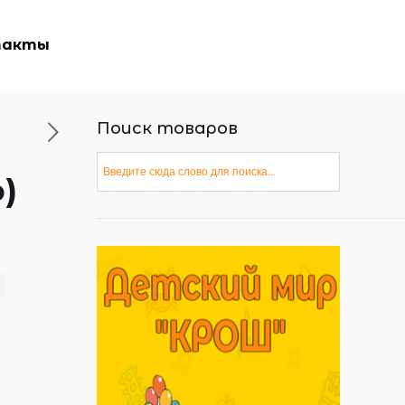
такты
Поиск товаров
o)