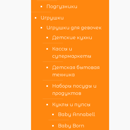
Подгузники
Игрушки
Игрушки для девочек
Детские кухни
Кассы и
супермаркеты
Детская бытовая
техника
Наборы посуды и
продуктов
Куклы и пупсы
Baby Annabell
Baby Born