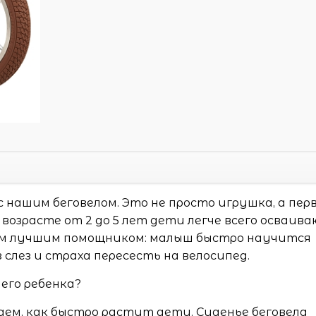
 нашим беговелом. Это не просто игрушка, а пер
возрасте от 2 до 5 лет дети легче всего осваив
том лучшим помощником: малыш быстро научится
слез и страха пересесть на велосипед.
его ребенка?
аем, как быстро растут дети. Сиденье беговела