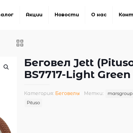
алог
Акции
Новости
О нас
Кон
Беговел Jett (Pitus
BS7717-Light Green
Категория:
Беговелы
Метки:
marsgroup
Pituso