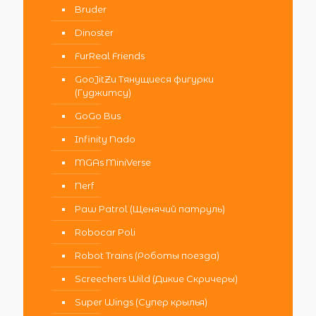
Bruder
Dinoster
FurReal Friends
GooJitZu Тянущиеся фигурки
(Гуджитсу)
GoGo Bus
Infinity Nado
MGAs MiniVerse
Nerf
Paw Patrol (Щенячий патруль)
Robocar Poli
Robot Trains (Роботы поезда)
Screechers Wild (Дикие Скричеры)
Super Wings (Супер крылья)