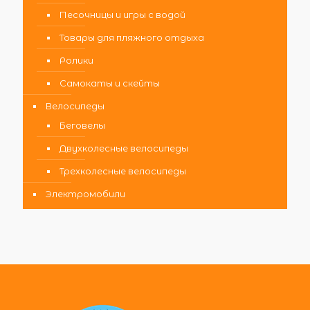
Песочницы и игры с водой
Товары для пляжного отдыха
Ролики
Самокаты и скейты
Велосипеды
Беговелы
Двухколесные велосипеды
Трехколесные велосипеды
Электромобили