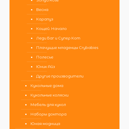
Весна
Карапуз
Кощей. Начало
Леди Баг и Супер Кот
Плачущие младенцы Crybabies
Полесье
Юник Айз
Другие производители
Кукольные дома
Кукольные коляски
Мебель для кукол
Наборы доктора
Юная модница