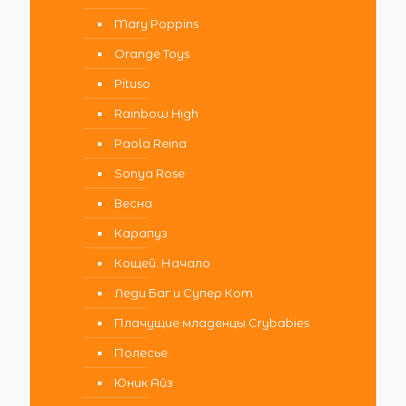
Mary Poppins
Orange Toys
Pituso
Rainbow High
Paola Reina
Sonya Rose
Весна
Карапуз
Кощей. Начало
Леди Баг и Супер Кот
Плачущие младенцы Crybabies
Полесье
Юник Айз