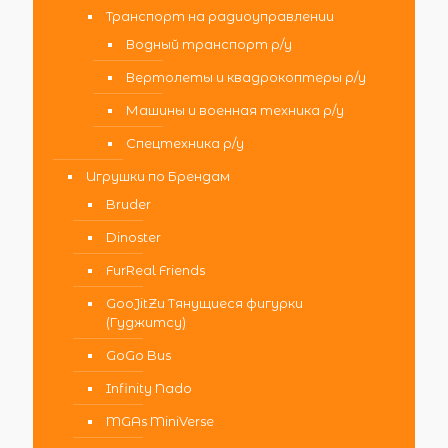
Транспорт на радиоуправлении
Водный транспорт р/у
Вертолеты и квадрокоптеры р/у
Машины и военная техника р/у
Спецтехника р/у
Игрушки по Брендам
Bruder
Dinoster
FurReal Friends
GooJitZu Тянущиеся фигурки
(Гуджитсу)
GoGo Bus
Infinity Nado
MGAs MiniVerse