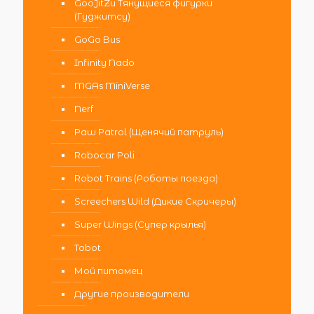
GooJitZu Тянущиеся фигурки
(Гуджитсу)
GoGo Bus
Infinity Nado
MGAs MiniVerse
Nerf
Paw Patrol (Щенячий патруль)
Robocar Poli
Robot Trains (Роботы поезда)
Screechers Wild (Дикие Скричеры)
Super Wings (Супер крылья)
Tobot
Мой питомец
Другие производители