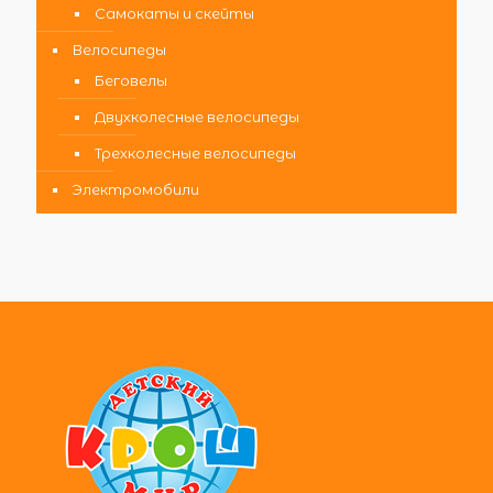
Самокаты и скейты
Велосипеды
Беговелы
Двухколесные велосипеды
Трехколесные велосипеды
Электромобили