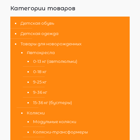
Категории товаров
Детская обувь
Детская одежда
Товары для новорожденных
Автокресла
0-13 кг (автолюльки)
0-18 кг
9-25 кг
9-36 кг
15-36 кг (бустеры)
Коляски
Модульные коляски
Коляски-трансформеры