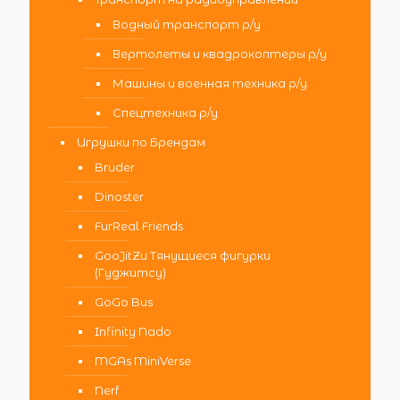
Водный транспорт р/у
Вертолеты и квадрокоптеры р/у
Машины и военная техника р/у
Спецтехника р/у
Игрушки по Брендам
Bruder
Dinoster
FurReal Friends
GooJitZu Тянущиеся фигурки
(Гуджитсу)
GoGo Bus
Infinity Nado
MGAs MiniVerse
Nerf