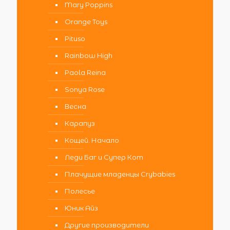
Mary Poppins
Orange Toys
Pituso
Rainbow High
Paola Reina
Sonya Rose
Весна
Карапуз
Кощей. Начало
Леди Баг и Супер Кот
Плачущие младенцы Crybabies
Полесье
Юник Айз
Другие производители