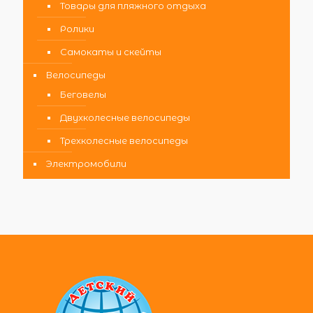
Товары для пляжного отдыха
Ролики
Самокаты и скейты
Велосипеды
Беговелы
Двухколесные велосипеды
Трехколесные велосипеды
Электромобили