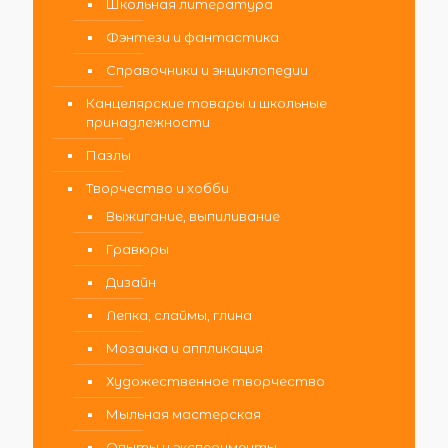
Школьная литература
Фэнтези и фантастика
Справочники и энциклопедии
Канцелярские товары и школьные
принадлежности
Пазлы
Творчество и хобби
Выжигание, выпиливание
Гравюры
Дизайн
Лепка, слаймы, глина
Мозаика и аппликация
Художественное творчество
Мыльная мастерская
Опыты и эксперименты