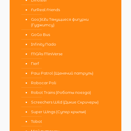
Dinoster
FurReal Friends
GooJitZu Тянущиеся фигурки
(Гуджитсу)
GoGo Bus
Infinity Nado
MGAs MiniVerse
Nerf
Paw Patrol (Щенячий патруль)
Robocar Poli
Robot Trains (Роботы поезда)
Screechers Wild (Дикие Скричеры)
Super Wings (Супер крылья)
Tobot