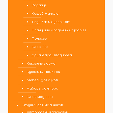
Карапуз
Кощей. Начало
Леди Баг и Супер Кот
Плачущие младенцы Crybabies
Полесье
Юник Айз
Другие производители
Кукольные дома
Кукольные коляски
Мебель для кукол
Наборы доктора
Юная модница
Игрушки для мальчиков
Автотреки и парковки