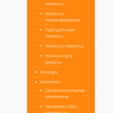
коляски
Коляски-
трансформеры
Прогулочные
коляски
Коляски-трости
Коляски для
двойни
Комоды
Кровати
Дополнительные
элементы
Кроватки без
маятника