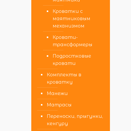
Кроватки с
маятниковым
механизмом
Кровати-
трансформеры
Подростковые
кровати
Комплекты в
кроватку
Манежи
Матрасы
Переноски, прыгунки,
кенгуру