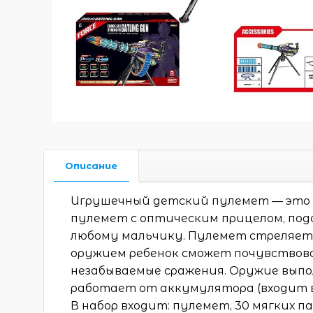
Описание
Игрушечный детский пулемет — это 
пулемет с оптическим прицелом, по
любому мальчику. Пулемет стреляет 
оружием ребенок сможет почувствов
незабываемые сражения. Оружие выпол
работает от аккумулятора (входит в
В набор входит: пулемет, 30 мягких па