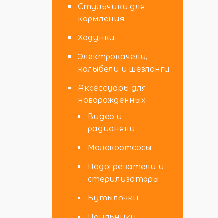
Стульчики для
кормления
Ходунки
Электрокачели,
колыбели и шезлонги
Аксессуары для
новорожденных
Видео и
радионяни
Молокоотсосы
Подогреватели и
стерилизаторы
Бутылочки
Поильники