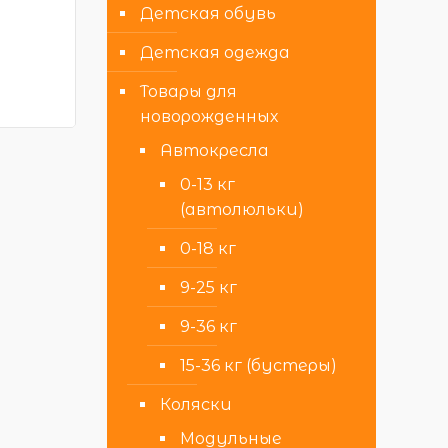
Детская обувь
Детская одежда
Товары для
новорожденных
Автокресла
0-13 кг
(автолюльки)
0-18 кг
9-25 кг
9-36 кг
15-36 кг (бустеры)
Коляски
Модульные