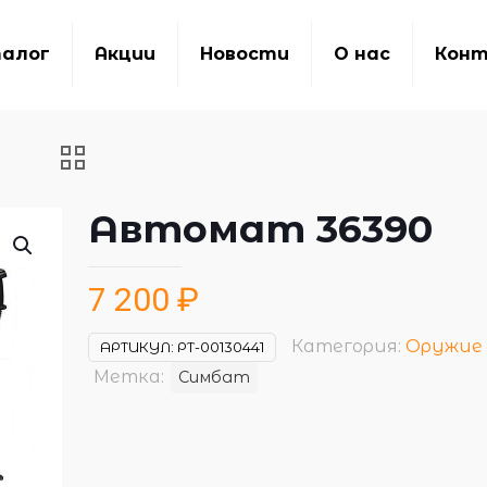
алог
Акции
Новости
О нас
Кон
Автомат 36390
7 200
₽
Категория:
Оружие
АРТИКУЛ:
РТ-00130441
Метка:
Симбат