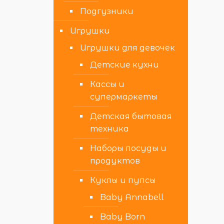
Подгузники
Игрушки
Игрушки для девочек
Детские кухни
Кассы и
супермаркеты
Детская бытовая
техника
Наборы посуды и
продуктов
Куклы и пупсы
Baby Annabell
Baby Born