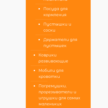
Посуда для
кормления
Пустышки и
соски
Держатели для
пустышек
Коврики
развивающие
Мобили для
кроватки
Погремушки,
прорезыватели и
игрушки для самых
маленьких