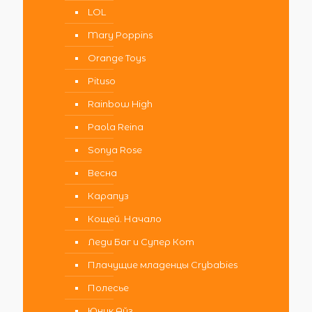
LOL
Mary Poppins
Orange Toys
Pituso
Rainbow High
Paola Reina
Sonya Rose
Весна
Карапуз
Кощей. Начало
Леди Баг и Супер Кот
Плачущие младенцы Crybabies
Полесье
Юник Айз