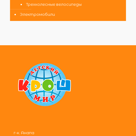
Трехколесные велосипеды
Электромобили
г-к. Анапа