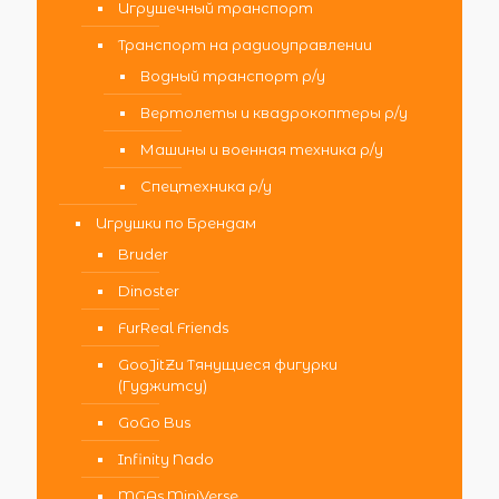
Игрушечный транспорт
Транспорт на радиоуправлении
Водный транспорт р/у
Вертолеты и квадрокоптеры р/у
Машины и военная техника р/у
Спецтехника р/у
Игрушки по Брендам
Bruder
Dinoster
FurReal Friends
GooJitZu Тянущиеся фигурки
(Гуджитсу)
GoGo Bus
Infinity Nado
MGAs MiniVerse