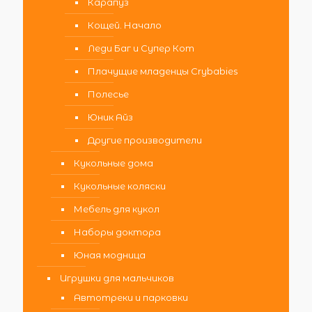
Карапуз
Кощей. Начало
Леди Баг и Супер Кот
Плачущие младенцы Crybabies
Полесье
Юник Айз
Другие производители
Кукольные дома
Кукольные коляски
Мебель для кукол
Наборы доктора
Юная модница
Игрушки для мальчиков
Автотреки и парковки