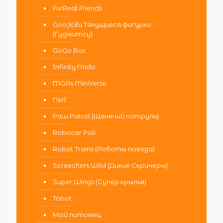
FurReal Friends
GooJitZu Тянущиеся фигурки
(Гуджитсу)
GoGo Bus
Infinity Nado
MGAs MiniVerse
Nerf
Paw Patrol (Щенячий патруль)
Robocar Poli
Robot Trains (Роботы поезда)
Screechers Wild (Дикие Скричеры)
Super Wings (Супер крылья)
Tobot
Мой питомец