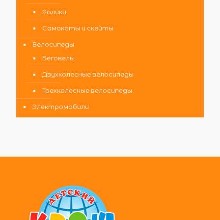
Ролики
Самокаты и скейты
Велосипеды
Беговелы
Двухколесные велосипеды
Трехколесные велосипеды
Электромобили