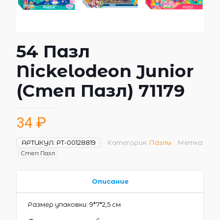
54 Пазл
Nickelodeon Junior
(Степ Пазл) 71179
34
₽
АРТИКУЛ:
РТ-00128819
Категория:
Пазлы
Метка:
Степ Пазл
Описание
Размер упаковки: 9*7*2,5 см