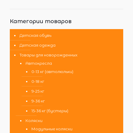
Категории товаров
Детская обувь
Детская одежда
Товары для новорожденных
Автокресла
0-13 кг (автолюльки)
0-18 кг
9-25 кг
9-36 кг
15-36 кг (бустеры)
Коляски
Модульные коляски