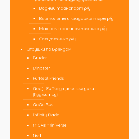
Водный транспорт р/у
Вертолеты и квадрокоптеры р/у
Машины и военная техника р/у
Спецтехника р/у
Игрушки по Брендам
Bruder
Dinoster
FurReal Friends
GooJitZu Тянущиеся фигурки
(Гуджитсу)
GoGo Bus
Infinity Nado
MGAs MiniVerse
Nerf