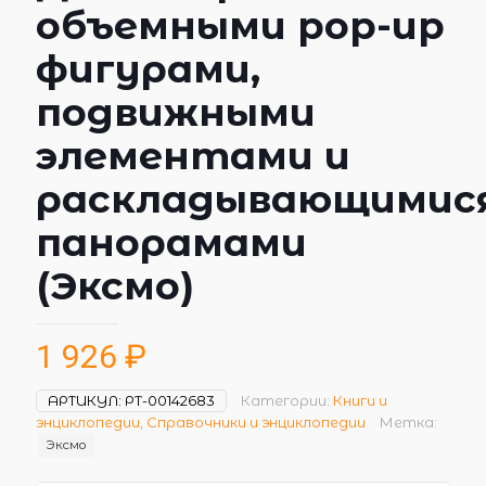
объемными pop-up
фигурами,
подвижными
элементами и
раскладывающимис
панорамами
(Эксмо)
1 926
₽
АРТИКУЛ:
РТ-00142683
Категории:
Книги и
энциклопедии
,
Справочники и энциклопедии
Метка:
Эксмо