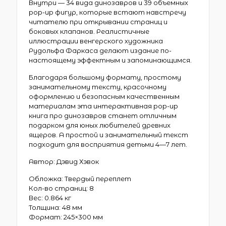
Внутри — 34 вида динозавров и 39 объемных
pop-up фигур, которые встают навстречу
читателю при открывании страниц и
боковых клапанов. Реалистичные
иллюстрации венгерского художника
Рудольфа Фаркаса делают издание по-
настоящему эффектным и запоминающимся.
Благодаря большому формату, простому
занимательному тексту, красочному
оформлению и безопасным качественным
материалам эта интерактивная pop-up
книга про динозавров станет отличным
подарком для юных любителей древних
ящеров. А простой и занимательный текст
подходит для восприятия детьми 4—7 лет.
Автор: Дэвид Хэвок
Обложка:
Твердый переплет
Кол-во страниц:
8
Вес:
0.864 кг
Толщина:
48 мм
Формат:
245×300 мм