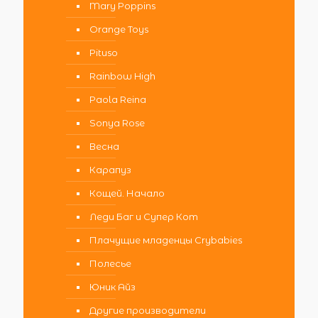
Mary Poppins
Orange Toys
Pituso
Rainbow High
Paola Reina
Sonya Rose
Весна
Карапуз
Кощей. Начало
Леди Баг и Супер Кот
Плачущие младенцы Crybabies
Полесье
Юник Айз
Другие производители