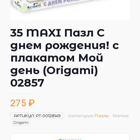
35 MAXI Пазл С
днем рождения! с
плакатом Мой
день (Origami)
02857
275
₽
АРТИКУЛ:
РТ-00128149
Категория:
Пазлы
Метка:
Origami