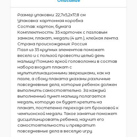
Описание
Размер упаковки: 22,7х5,2х17,8 см
Упаковка: картонная коробка
Состав: картон, бумага
Комплектность: 35 карточек с пазловым
замком, плакат, медали (4 шт.), клейкая лента.
Страна происхождения: Россия
Пазл из 35 крупных элементов поможет
весело и с пользой провести целый день
малышу! Помимо яркой головоломки в состав
набора входит плакат с
мультипликационными зверюшками, как на
пазле, а сбоку плаката указаны различные
повседневные дела, которые ребенок должен
выполнить самостоятельно. За каждый
выполненный пункт малышу полагается
медаль, которую он будет крепить на
плакат, постепенно переходя от бронзовой к
чемпионской медали. Такое занятие поможет
дисциплинировать ребенка, научит его
самостоятельности и превратит
повседневные дела в веселую игру.