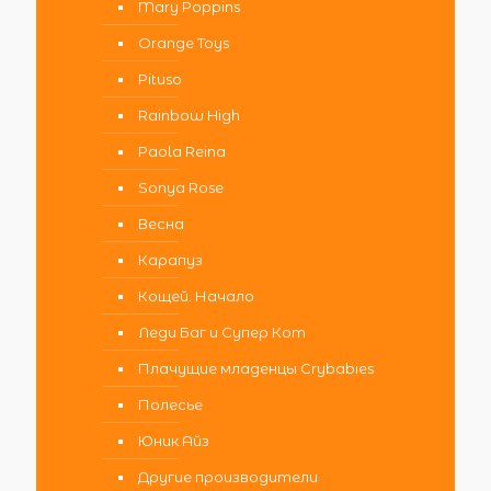
Mary Poppins
Orange Toys
Pituso
Rainbow High
Paola Reina
Sonya Rose
Весна
Карапуз
Кощей. Начало
Леди Баг и Супер Кот
Плачущие младенцы Crybabies
Полесье
Юник Айз
Другие производители