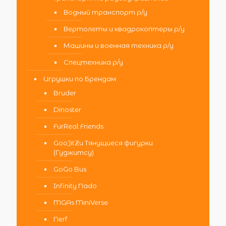
Водный транспорт р/у
Вертолеты и квадрокоптеры р/у
Машины и военная техника р/у
Спецтехника р/у
Игрушки по Брендам
Bruder
Dinoster
FurReal Friends
GooJitZu Тянущиеся фигурки
(Гуджитсу)
GoGo Bus
Infinity Nado
MGAs MiniVerse
Nerf