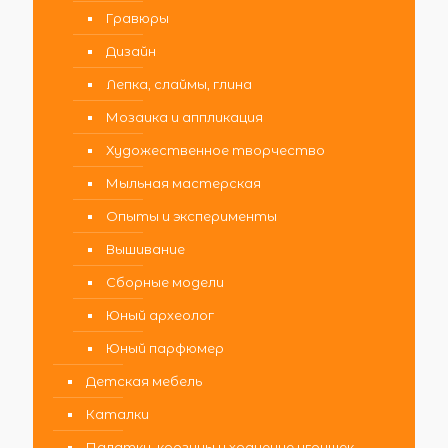
Гравюры
Дизайн
Лепка, слаймы, глина
Мозаика и аппликация
Художественное творчество
Мыльная мастерская
Опыты и эксперименты
Вышивание
Сборные модели
Юный археолог
Юный парфюмер
Детская мебель
Каталки
Палатки, корзины и хранение игрушек