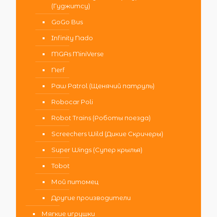
(Гуджитсу)
GoGo Bus
Infinity Nado
MGAs MiniVerse
Nerf
Paw Patrol (Щенячий патруль)
Robocar Poli
Robot Trains (Роботы поезда)
Screechers Wild (Дикие Скричеры)
Super Wings (Супер крылья)
Tobot
Мой питомец
Другие производители
Мягкие игрушки