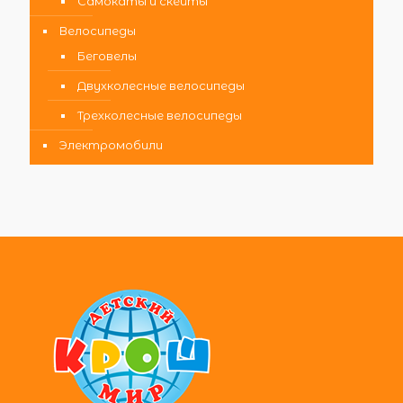
Самокаты и скейты
Велосипеды
Беговелы
Двухколесные велосипеды
Трехколесные велосипеды
Электромобили