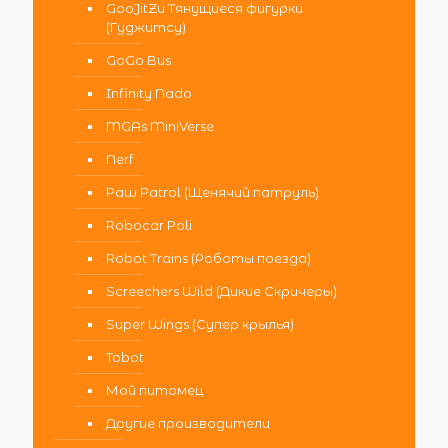
GooJitZu Тянущиеся фигурки
(Гуджитсу)
GoGo Bus
Infinity Nado
MGAs MiniVerse
Nerf
Paw Patrol (Щенячий патруль)
Robocar Poli
Robot Trains (Роботы поезда)
Screechers Wild (Дикие Скричеры)
Super Wings (Супер крылья)
Tobot
Мой питомец
Другие производители