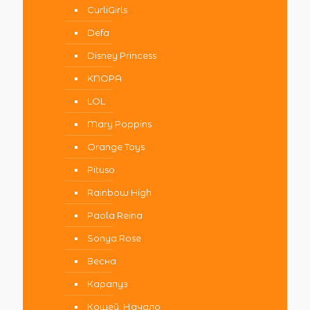
CurliGirls
Defa
Disney Princess
KNOPA
LOL
Mary Poppins
Orange Toys
Pituso
Rainbow High
Paola Reina
Sonya Rose
Весна
Карапуз
Кощей. Начало