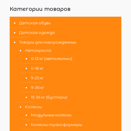
Категории товаров
Детская обувь
Детская одежда
Товары для новорожденных
Автокресла
0-13 кг (автолюльки)
0-18 кг
9-25 кг
9-36 кг
15-36 кг (бустеры)
Коляски
Модульные коляски
Коляски-трансформеры