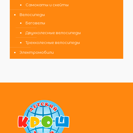
Самокаты и скейты
Велосипеды
Беговелы
Двухколесные велосипеды
Трехколесные велосипеды
Электромобили