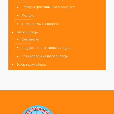
Товары для пляжного отдыха
Ролики
Самокаты и скейты
Велосипеды
Беговелы
Двухколесные велосипеды
Трехколесные велосипеды
Электромобили