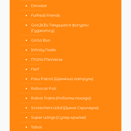
Dinoster
FurReal Friends
GooJitZu Тянущиеся фигурки
(Гуджитсу)
GoGo Bus
Infinity Nado
MGAs MiniVerse
Nerf
Paw Patrol (Щенячий патруль)
Robocar Poli
Robot Trains (Роботы поезда)
Screechers Wild (Дикие Скричеры)
Super Wings (Супер крылья)
Tobot